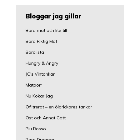
Bloggar jag gillar
Bara mat och lite till
Bara Riktig Mat
Barolista
Hungry & Angry
JC's Vintankar
Matporr
Nu Kokar Jag
Ofiltrerat – en öldrickares tankar
Ost och Annat Gott
Piu Rosso
Rara Droppar