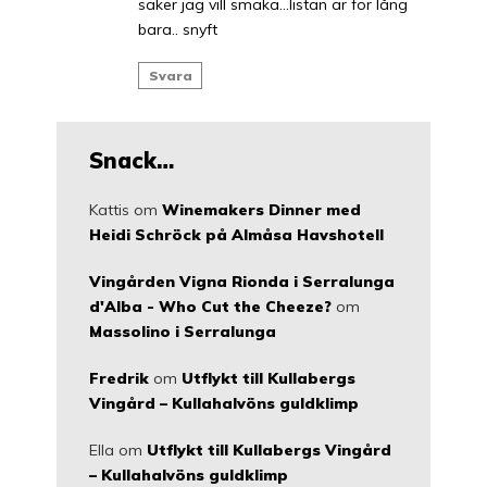
saker jag vill smaka…listan är för lång
bara.. snyft
Svara
Snack…
Kattis
om
Winemakers Dinner med
Heidi Schröck på Almåsa Havshotell
Vingården Vigna Rionda i Serralunga
d'Alba - Who Cut the Cheeze?
om
Massolino i Serralunga
Fredrik
om
Utflykt till Kullabergs
Vingård – Kullahalvöns guldklimp
Ella
om
Utflykt till Kullabergs Vingård
– Kullahalvöns guldklimp