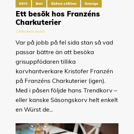
Kött
Mat
Sköna ställen
Sverige
Ett besök hos Franzéns
Charkuterier
1 minuters lästid
Var på jobb på fel sida stan så vad
passar bättre än att besöka
grisuppfödaren tillika
korvhantverkare Kristofer Franzén
på Franzéns Charkuterier (igen).
Med i påsen följde hans Trendkorv –
eller kanske Säsongskorv helt enkelt
en Würst de...