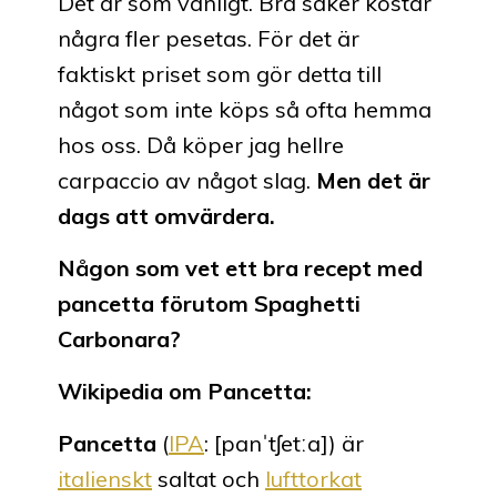
Det är som vanligt. Bra saker kostar
några fler pesetas. För det är
faktiskt priset som gör detta till
något som inte köps så ofta hemma
hos oss. Då köper jag hellre
carpaccio av något slag.
Men det är
dags att omvärdera.
Någon som vet ett bra recept med
pancetta förutom Spaghetti
Carbonara?
Wikipedia om Pancetta:
Pancetta
(
IPA
:
[panˈtʃetːa]
) är
italienskt
saltat och
lufttorkat