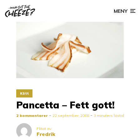
MENY
Kött
Pancetta – Fett gott!
2 kommentarer
22 september, 2008
3 minuters lästid
Plitat av
Fredrik