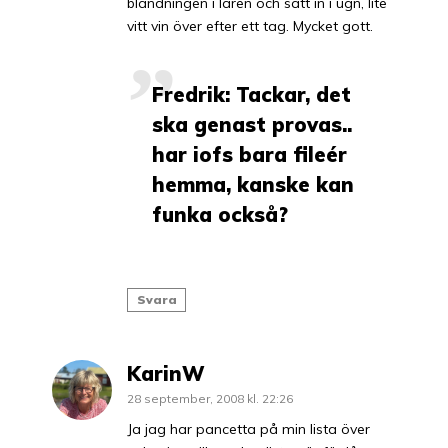
blandningen i låren och sätt in i ugn, lite
vitt vin över efter ett tag. Mycket gott.
Fredrik: Tackar, det
ska genast provas..
har iofs bara fileér
hemma, kanske kan
funka också?
Svara
KarinW
28 september, 2008 kl. 22:26
Ja jag har pancetta på min lista över