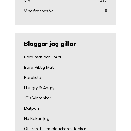
Vin
157
Vingårdsbesök
8
Bloggar jag gillar
Bara mat och lite till
Bara Riktig Mat
Barolista
Hungry & Angry
JC's Vintankar
Matporr
Nu Kokar Jag
Ofiltrerat – en öldrickares tankar