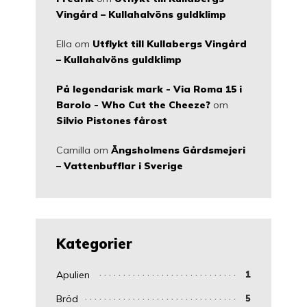
Vingård – Kullahalvöns guldklimp
Ella
om
Utflykt till Kullabergs Vingård
– Kullahalvöns guldklimp
På legendarisk mark - Via Roma 15 i
Barolo - Who Cut the Cheeze?
om
Silvio Pistones fårost
Camilla
om
Ängsholmens Gårdsmejeri
– Vattenbufflar i Sverige
Kategorier
Apulien
1
Bröd
5