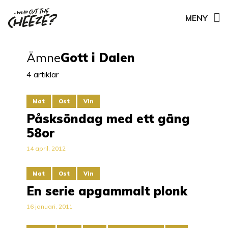
MENY
Ämne
Gott i Dalen
4 artiklar
Mat
Ost
Vin
Påsksöndag med ett gäng
58or
14 april, 2012
Mat
Ost
Vin
En serie apgammalt plonk
16 januari, 2011