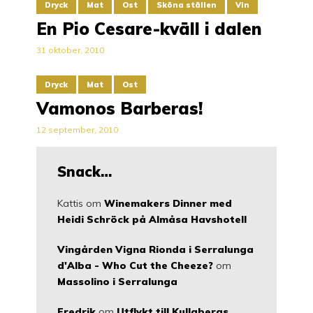
Dryck
Mat
Ost
Sköna ställen
Vin
En Pio Cesare-kväll i dalen
31 oktober, 2010
Dryck
Mat
Ost
Vamonos Barberas!
12 september, 2010
Snack…
Kattis
om
Winemakers Dinner med
Heidi Schröck på Almåsa Havshotell
Vingården Vigna Rionda i Serralunga
d'Alba - Who Cut the Cheeze?
om
Massolino i Serralunga
Fredrik
om
Utflykt till Kullabergs