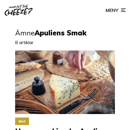
MENY
Ämne
Apuliens Smak
8 artiklar
Mat