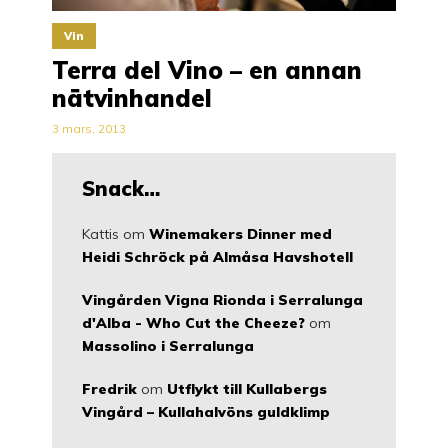
Vin
Terra del Vino – en annan
nätvinhandel
3 mars, 2013
Snack…
Kattis
om
Winemakers Dinner med
Heidi Schröck på Almåsa Havshotell
Vingården Vigna Rionda i Serralunga
d'Alba - Who Cut the Cheeze?
om
Massolino i Serralunga
Fredrik
om
Utflykt till Kullabergs
Vingård – Kullahalvöns guldklimp