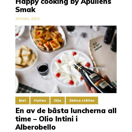
Happy cooking by Apuliens
Smak
18 mars, 2014
Mat
Italien
Olja
Sköna ställen
En av de bästa luncherna all
time – Olio Intini i
Alberobello