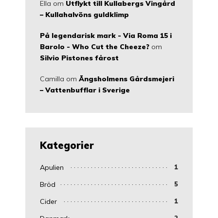
Ella
om
Utflykt till Kullabergs Vingård
– Kullahalvöns guldklimp
På legendarisk mark - Via Roma 15 i
Barolo - Who Cut the Cheeze?
om
Silvio Pistones fårost
Camilla
om
Ängsholmens Gårdsmejeri
– Vattenbufflar i Sverige
Kategorier
Apulien
1
Bröd
5
Cider
1
2