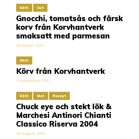
Kött
Ost
Gnocchi, tomatsås och färsk
korv från Korvhantverk
smaksatt med parmesan
26 januari, 2012
Kött
Körv från Korvhantverk
13 november, 2011
Kött
Mat
Recept
Chuck eye och stekt lök &
Marchesi Antinori Chianti
Classico Riserva 2004
30 augusti, 2011