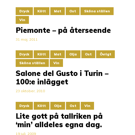
Dryck
Kött
Mat
Ost
Sköna ställen
Vin
Piemonte – på återseende
31 maj, 2011
Dryck
Kött
Mat
Olja
Ost
Övrigt
Sköna ställen
Vin
Salone del Gusto i Turin –
100:e inlägget
23 oktober, 2010
Dryck
Kött
Olja
Ost
Vin
Lite gott på tallriken på
‘min’ alldeles egna dag.
19 juli, 2009