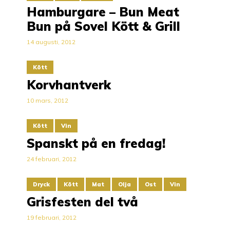
Hamburgare – Bun Meat
Bun på Sovel Kött & Grill
14 augusti, 2012
Kött
Korvhantverk
10 mars, 2012
Kött
Vin
Spanskt på en fredag!
24 februari, 2012
Dryck
Kött
Mat
Olja
Ost
Vin
Grisfesten del två
19 februari, 2012