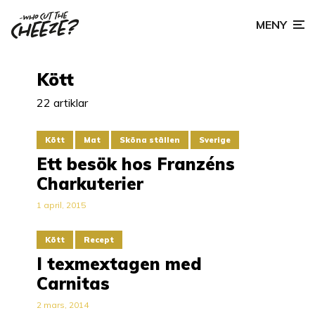
MENY
Kött
22 artiklar
Kött
Mat
Sköna ställen
Sverige
Ett besök hos Franzéns
Charkuterier
1 april, 2015
Kött
Recept
I texmextagen med
Carnitas
2 mars, 2014