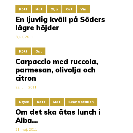
Kött
Mat
Olja
Ost
Vin
En ljuvlig kväll på Söders
lägre höjder
8 juli, 2011
Kött
Ost
Carpaccio med ruccola,
parmesan, olivolja och
citron
22 juni, 2011
Dryck
Kött
Mat
Sköna ställen
Om det ska ätas lunch i
Alba…
31 maj, 2011