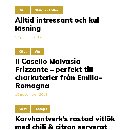
Kött
Sköna ställen
Alltid intressant och kul
läsning
17 januari, 2014
Kött
Vin
Il Casello Malvasia
Frizzante – perfekt till
charkuterier från Emilia-
Romagna
18 november, 2013
Kött
Recept
Korvhantverk’s rostad vitlök
med chili & citron serverat