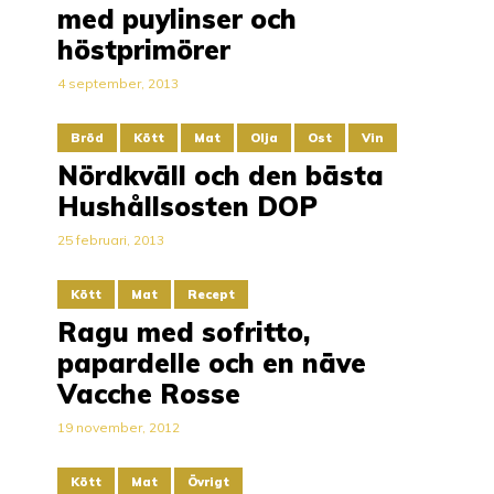
med puylinser och
höstprimörer
4 september, 2013
Bröd
Kött
Mat
Olja
Ost
Vin
Nördkväll och den bästa
Hushållsosten DOP
25 februari, 2013
Kött
Mat
Recept
Ragu med sofritto,
papardelle och en näve
Vacche Rosse
19 november, 2012
Kött
Mat
Övrigt