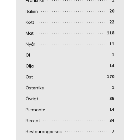
Frankrike
1
Italien
20
Kött
22
Mat
118
Nyår
11
Öl
1
Olja
14
Ost
170
Österrike
1
Övrigt
35
Piemonte
14
Recept
34
Restaurangbesök
7