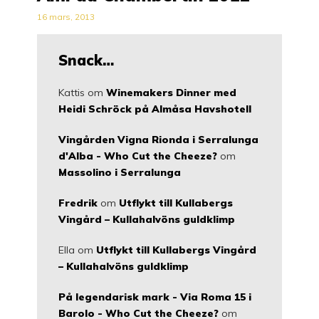
16 mars, 2013
Snack…
Kattis
om
Winemakers Dinner med
Heidi Schröck på Almåsa Havshotell
Vingården Vigna Rionda i Serralunga
d'Alba - Who Cut the Cheeze?
om
Massolino i Serralunga
Fredrik
om
Utflykt till Kullabergs
Vingård – Kullahalvöns guldklimp
Ella
om
Utflykt till Kullabergs Vingård
– Kullahalvöns guldklimp
På legendarisk mark - Via Roma 15 i
Barolo - Who Cut the Cheeze?
om