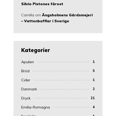
Silvio Pistones fårost
Camilla
om
Ängsholmens Gårdsmejeri
– Vattenbufflar i Sverige
Kategorier
Apulien
1
Bröd
5
Cider
1
Danmark
2
Dryck
21
Emilia-Romagna
4