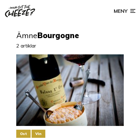
MENY
Ämne
Bourgogne
2 artiklar
Ost
Vin