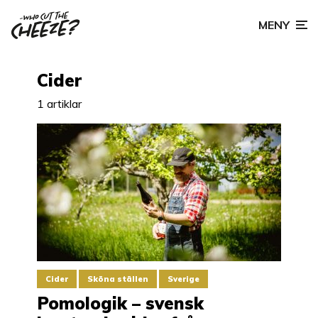
MENY
Cider
1 artiklar
Cider
Sköna ställen
Sverige
Pomologik – svensk