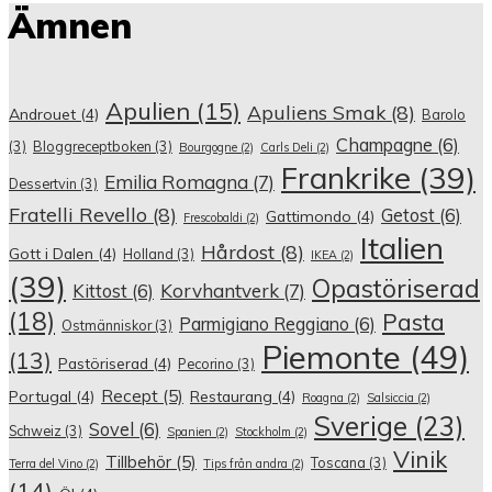
Ämnen
Apulien
(15)
Apuliens Smak
(8)
Androuet
(4)
Barolo
Champagne
(6)
(3)
Bloggreceptboken
(3)
Bourgogne
(2)
Carls Deli
(2)
Frankrike
(39)
Emilia Romagna
(7)
Dessertvin
(3)
Fratelli Revello
(8)
Getost
(6)
Gattimondo
(4)
Frescobaldi
(2)
Italien
Hårdost
(8)
Gott i Dalen
(4)
Holland
(3)
IKEA
(2)
(39)
Opastöriserad
Korvhantverk
(7)
Kittost
(6)
(18)
Pasta
Parmigiano Reggiano
(6)
Ostmänniskor
(3)
Piemonte
(49)
(13)
Pastöriserad
(4)
Pecorino
(3)
Recept
(5)
Portugal
(4)
Restaurang
(4)
Roagna
(2)
Salsiccia
(2)
Sverige
(23)
Sovel
(6)
Schweiz
(3)
Spanien
(2)
Stockholm
(2)
Vinik
Tillbehör
(5)
Toscana
(3)
Terra del Vino
(2)
Tips från andra
(2)
(14)