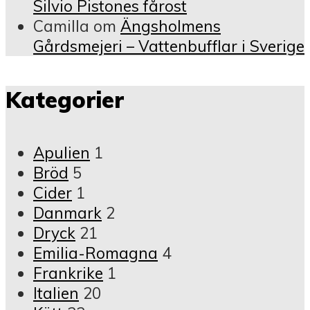
Silvio Pistones fårost
Camilla
om
Ängsholmens
Gårdsmejeri – Vattenbufflar i Sverige
Kategorier
Apulien
1
Bröd
5
Cider
1
Danmark
2
Dryck
21
Emilia-Romagna
4
Frankrike
1
Italien
20