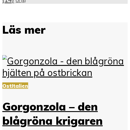
Öl
(4)
Läs mer
Ost
Italien
Gorgonzola – den
blågröna krigaren