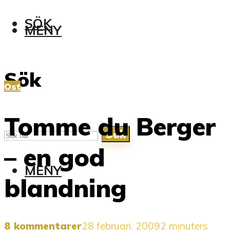
SÖK
MENY
Sök
Ost
Tomme du Berger
Sök
– en god
MENY
blandning
8 kommentarer
28 februari, 2009
2 minuters