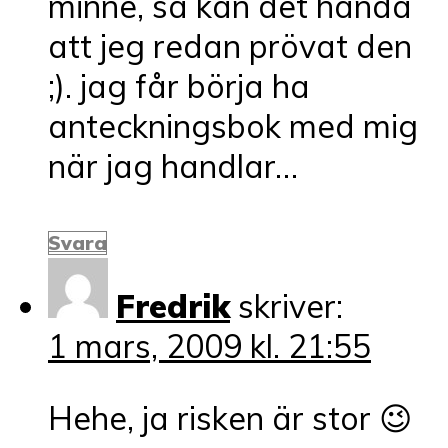
minne, så kan det hända
att jeg redan prövat den
;). jag får börja ha
anteckningsbok med mig
när jag handlar…
Svara
Fredrik
skriver:
1 mars, 2009 kl. 21:55
Hehe, ja risken är stor 😉