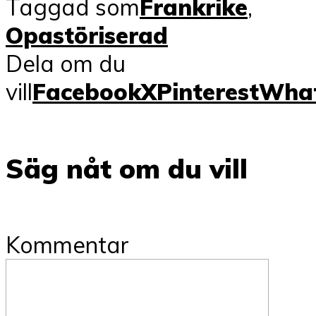
Taggad som
Frankrike
,
Opastöriserad
Dela om du
vill
Facebook
X
Pinterest
Wha
Säg nåt om du vill
Kommentar