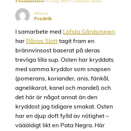
7 kommentarer
7 maj, 2013
2 minuters lästid
Plitat av
Fredrik
I samarbete med
Löfsta Gårdsmejeri
har
Rånas Slott
tagit fram en
brännvinsost baserat på deras
trevliga lilla sup. Osten har kryddats
med samma kryddor som snapsen
(pomerans, koriander, anis, fänkål,
agnelikarot, kanel och mandel) och
det här är något annat än den
kryddost jag tidigare smakat. Osten
har en djup doft fylld av nötighet –
väääldigt likt en Pata Negra. Här