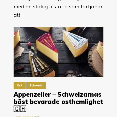
med en stökig historia som förtjänar
att...
Ost
Schweiz
Appenzeller – Schweizarnas
bäst bevarade osthemlighet
🇨🇭
3 minuters lästid