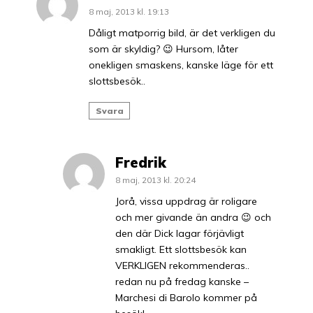
8 maj, 2013 kl. 19:13
Dåligt matporrig bild, är det verkligen du
som är skyldig? 😉 Hursom, låter
onekligen smaskens, kanske läge för ett
slottsbesök..
Svara
Fredrik
8 maj, 2013 kl. 20:24
Jorå, vissa uppdrag är roligare
och mer givande än andra 😉 och
den där Dick lagar förjävligt
smakligt. Ett slottsbesök kan
VERKLIGEN rekommenderas..
redan nu på fredag kanske –
Marchesi di Barolo kommer på