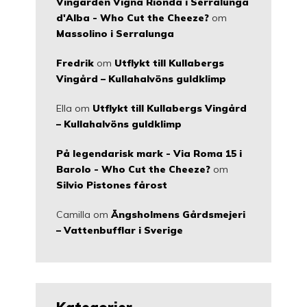
Vingården Vigna Rionda i Serralunga
d'Alba - Who Cut the Cheeze?
om
Massolino i Serralunga
Fredrik
om
Utflykt till Kullabergs
Vingård – Kullahalvöns guldklimp
Ella
om
Utflykt till Kullabergs Vingård
– Kullahalvöns guldklimp
På legendarisk mark - Via Roma 15 i
Barolo - Who Cut the Cheeze?
om
Silvio Pistones fårost
Camilla
om
Ängsholmens Gårdsmejeri
– Vattenbufflar i Sverige