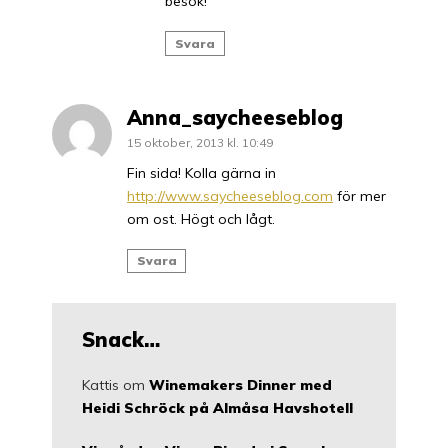
besök!
Svara
Anna_saycheeseblog
15 oktober, 2013 kl. 10:49
Fin sida! Kolla gärna in
http://www.saycheeseblog.com
för mer
om ost. Högt och lågt.
Svara
Snack…
Kattis
om
Winemakers Dinner med
Heidi Schröck på Almåsa Havshotell