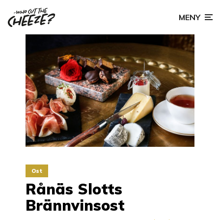
MENY
Ost
Rånäs Slotts
Brännvinsost