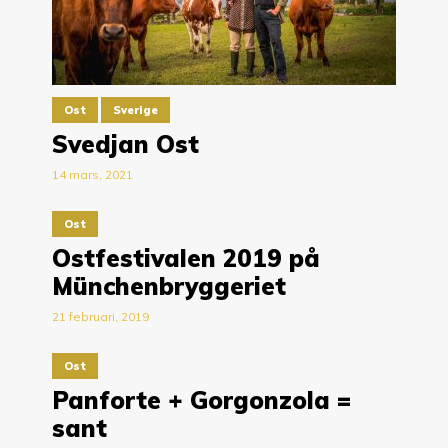
Ost
Sverige
Svedjan Ost
14 mars, 2021
Ost
Ostfestivalen 2019 på
Münchenbryggeriet
21 februari, 2019
Ost
Panforte + Gorgonzola =
sant