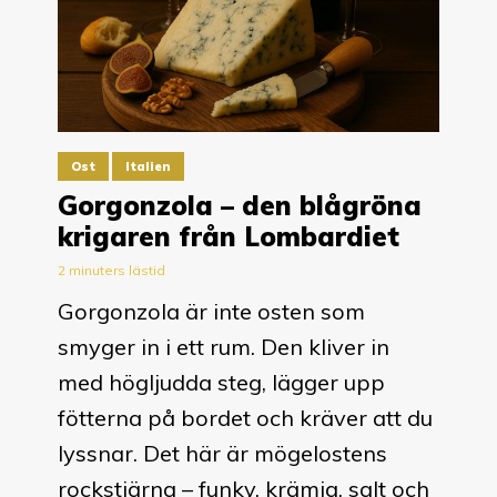
Ost
Italien
Gorgonzola – den blågröna
krigaren från Lombardiet
2 minuters lästid
Gorgonzola är inte osten som
smyger in i ett rum. Den kliver in
med högljudda steg, lägger upp
fötterna på bordet och kräver att du
lyssnar. Det här är mögelostens
rockstjärna – funky, krämig, salt och