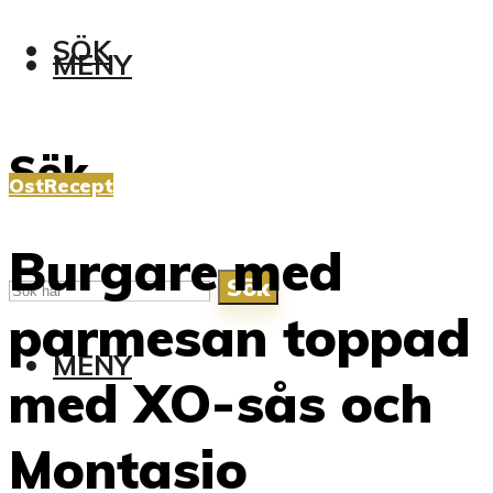
SÖK
MENY
Sök
Ost
Recept
Burgare med
Sök
parmesan toppad
MENY
med XO-sås och
Montasio