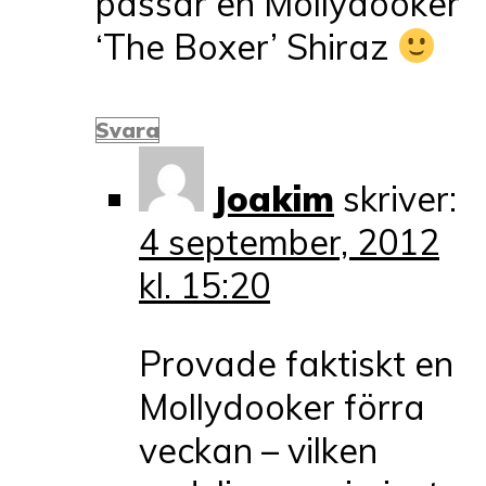
passar en Mollydooker
‘The Boxer’ Shiraz
Svara
Joakim
skriver:
4 september, 2012
kl. 15:20
Provade faktiskt en
Mollydooker förra
veckan – vilken