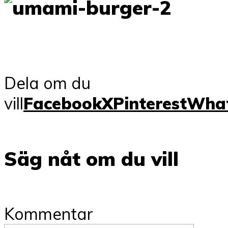
Dela om du
vill
Facebook
X
Pinterest
Wha
Säg nåt om du vill
Kommentar