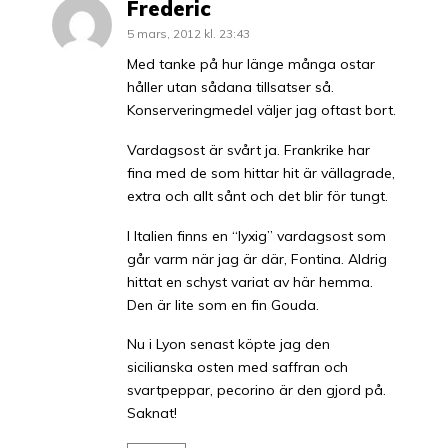
Frederic
5 mars, 2012 kl. 23:43
Med tanke på hur länge många ostar
håller utan sådana tillsatser så.
Konserveringmedel väljer jag oftast bort.
Vardagsost är svårt ja. Frankrike har
fina med de som hittar hit är vällagrade,
extra och allt sånt och det blir för tungt.
I Italien finns en “lyxig” vardagsost som
går varm när jag är där, Fontina. Aldrig
hittat en schyst variat av här hemma.
Den är lite som en fin Gouda.
Nu i Lyon senast köpte jag den
sicilianska osten med saffran och
svartpeppar, pecorino är den gjord på.
Saknat!