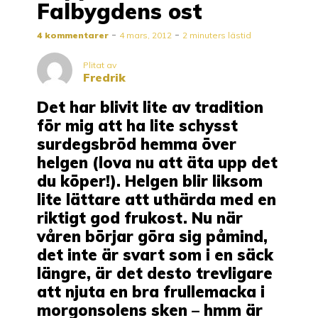
Falbygdens ost
4 kommentarer
4 mars, 2012
2 minuters lästid
Plitat av
Fredrik
Det har blivit lite av tradition
för mig att ha lite schysst
surdegsbröd hemma över
helgen (lova nu att äta upp det
du köper!). Helgen blir liksom
lite lättare att uthärda med en
riktigt god frukost. Nu när
våren börjar göra sig påmind,
det inte är svart som i en säck
längre, är det desto trevligare
att njuta en bra frullemacka i
morgonsolens sken – hmm är