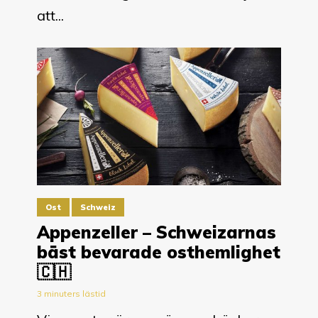
att...
Ost
Schweiz
Appenzeller – Schweizarnas
bäst bevarade osthemlighet
🇨🇭
3 minuters lästid