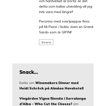
och hantverket är borta. Är det
detta som kallas utveckling vill jag
inte vara med längre!!
Pecorino med svartpeppar finns
på Mi Piace i Sickla, även en Grand
Sardo som är GRYM!
Svara
Snack…
Kattis
om
Winemakers Dinner med
Heidi Schröck på Almåsa Havshotell
Vingården Vigna Rionda i Serralunga
d'Alba - Who Cut the Cheeze?
om