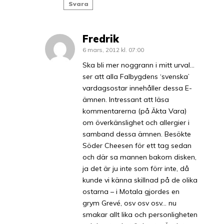
Svara
Fredrik
6 mars, 2012 kl. 07:00
Ska bli mer noggrann i mitt urval…
ser att alla Falbygdens ‘svenska’
vardagsostar innehåller dessa E-
ämnen. Intressant att läsa
kommentarerna (på Äkta Vara)
om överkänslighet och allergier i
samband dessa ämnen. Besökte
Söder Cheesen för ett tag sedan
och där sa mannen bakom disken,
ja det är ju inte som förr inte, då
kunde vi känna skillnad på de olika
ostarna – i Motala gjordes en
grym Grevé, osv osv osv… nu
smakar allt lika och personligheten