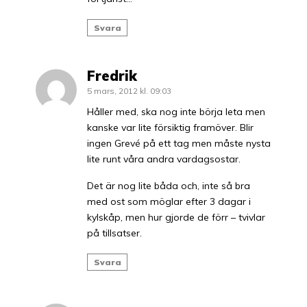
Svara
Fredrik
5 mars, 2012 kl. 09:03
Håller med, ska nog inte börja leta men
kanske var lite försiktig framöver. Blir
ingen Grevé på ett tag men måste nysta
lite runt våra andra vardagsostar.
Det är nog lite båda och, inte så bra
med ost som möglar efter 3 dagar i
kylskåp, men hur gjorde de förr – tvivlar
på tillsatser.
Svara