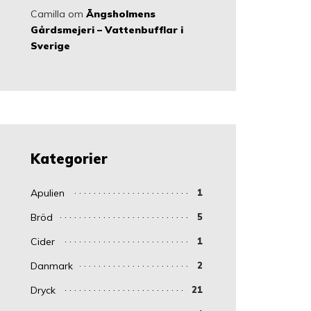
Camilla
om
Ängsholmens
Gårdsmejeri – Vattenbufflar i
Sverige
Kategorier
Apulien
1
Bröd
5
Cider
1
Danmark
2
Dryck
21