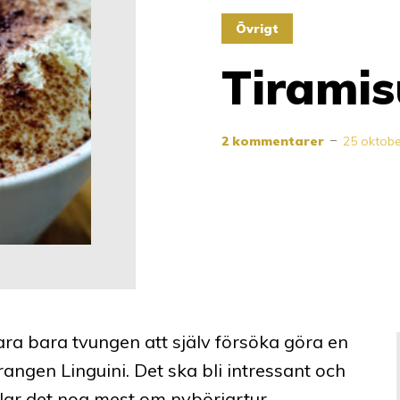
Övrigt
Tiramis
2 kommentarer
25 oktobe
ra bara tvungen att själv försöka göra en
rangen Linguini. Det ska bli intressant och
ndlar det nog mest om nybörjartur.