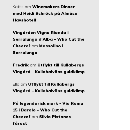
Kattis
om
Winemakers Dinner
med Heidi Schröck på Almåsa
Havshotell
Vingården Vigna Rionda i
Serralunga d'Alba - Who Cut the
Cheeze?
om
Massolino i
Serralunga
Fredrik
om
Utflykt till Kullabergs
Vingård – Kullahalvöns guldklimp
Ella
om
Utflykt till Kullabergs
Vingård – Kullahalvöns guldklimp
På legendarisk mark - Via Roma
15 i Barolo - Who Cut the
Cheeze?
om
Silvio Pistones
fårost