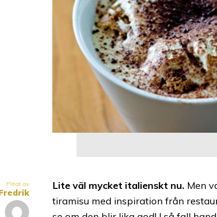
Lite väl mycket italienskt nu.
Men va
Plitat av
Fredrik
tiramisu med inspiration från restau
se om den blir lika god! I så fall ha