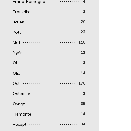
Emilia-Romagna
4
Frankrike
1
Italien
20
Kött
22
Mat
118
Nyår
11
Öl
1
Olja
14
Ost
170
Österrike
1
Övrigt
35
Piemonte
14
Recept
34