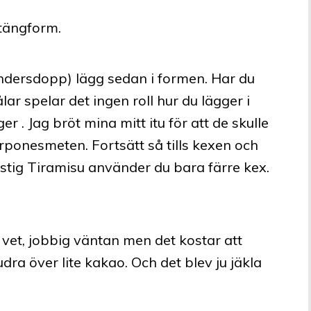
atängform.
ndersdopp) lägg sedan i formen. Har du
ar spelar det ingen roll hur du lägger i
r . Jag bröt mina mitt itu för att de skulle
ponesmeten. Fortsätt så tills kexen och
astig Tiramisu använder du bara färre kex.
ag vet, jobbig väntan men det kostar att
udra över lite kakao. Och det blev ju jäkla