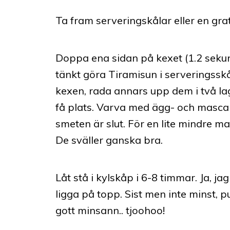
Ta fram serveringskålar eller en gr
Doppa ena sidan på kexet (1.2 seku
tänkt göra Tiramisun i serveringsskål
kexen, rada annars upp dem i två lage
få plats. Varva med ägg- och mascar
smeten är slut. För en lite mindre m
De sväller ganska bra.
Låt stå i kylskåp i 6-8 timmar. Ja, j
ligga på topp. Sist men inte minst, p
gott minsann.. tjoohoo!