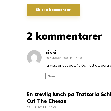
2 kommentarer
cissi
29 oktober, 2008 kl. 14:10
Ja visst är det gott 🙂 Och lätt att gör
Svara
En trevlig lunch på Trattoria Sc
Cut The Cheeze
23 juni, 2011 kl. 15:06