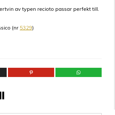
ertvin av typen recioto passar perfekt till.
ssico
(nr
5329
)
l