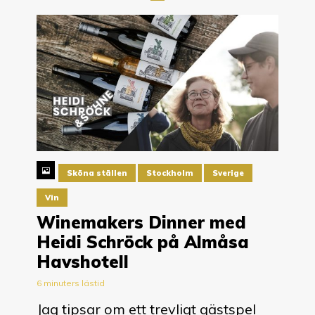
Sköna ställen
Stockholm
Sverige
Vin
Winemakers Dinner med
Heidi Schröck på Almåsa
Havshotell
6 minuters lästid
Jag tipsar om ett trevligt gästspel