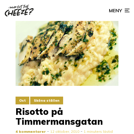
MENY
Ost
Sköna ställen
Risotto på
Timmermansgatan
4 kommentarer
12 oktober, 2010
1 minuters lästid