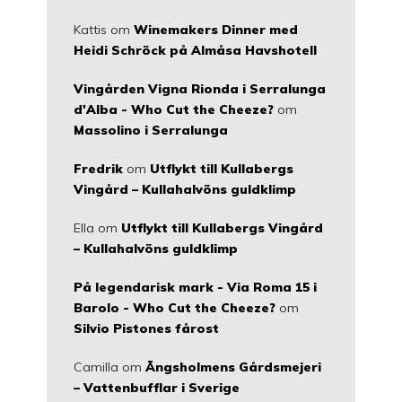
Kattis
om
Winemakers Dinner med
Heidi Schröck på Almåsa Havshotell
Vingården Vigna Rionda i Serralunga
d'Alba - Who Cut the Cheeze?
om
Massolino i Serralunga
Fredrik
om
Utflykt till Kullabergs
Vingård – Kullahalvöns guldklimp
Ella
om
Utflykt till Kullabergs Vingård
– Kullahalvöns guldklimp
På legendarisk mark - Via Roma 15 i
Barolo - Who Cut the Cheeze?
om
Silvio Pistones fårost
Camilla
om
Ängsholmens Gårdsmejeri
– Vattenbufflar i Sverige