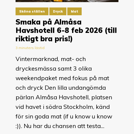
Sköna ställen
Dryck
Mat
Smaka på Almåsa
Havshotell 6-8 feb 2026 (till
riktigt bra pris!)
3 minuters lästid
Vintermarknad, mat- och
dryckesmässa samt 3 olika
weekendpaket med fokus på mat
och dryck Den lilla undangömda
pärlan Almåsa Havshotell, platsen
vid havet i södra Stockholm, känd
för sin goda mat (if u know u know
:)). Nu har du chansen att testa...