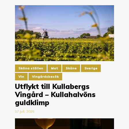
Sköna ställen
Mat
Skåne
Sverige
Vin
Vingårdsbesök
Utflykt till Kullabergs
Vingård – Kullahalvöns
guldklimp
17 juli, 2025