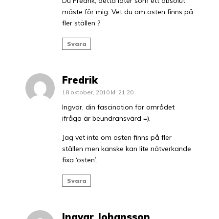
Du Fredrik, detta låter som ett absolut
måste för mig. Vet du om osten finns på
fler ställen ?
Svara
Fredrik
18 oktober, 2010 kl. 21:20
Ingvar, din fascination för området
ifråga är beundransvärd =).
Jag vet inte om osten finns på fler
ställen men kanske kan lite nätverkande
fixa ‘osten’.
Svara
Ingvar Johansson