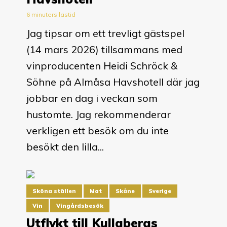
6 minuters lästid
Jag tipsar om ett trevligt gästspel
(14 mars 2026) tillsammans med
vinproducenten Heidi Schröck &
Söhne på Almåsa Havshotell där jag
jobbar en dag i veckan som
hustomte. Jag rekommenderar
verkligen ett besök om du inte
besökt den lilla...
Sköna ställen
Mat
Skåne
Sverige
Vin
Vingårdsbesök
Utflykt till Kullabergs