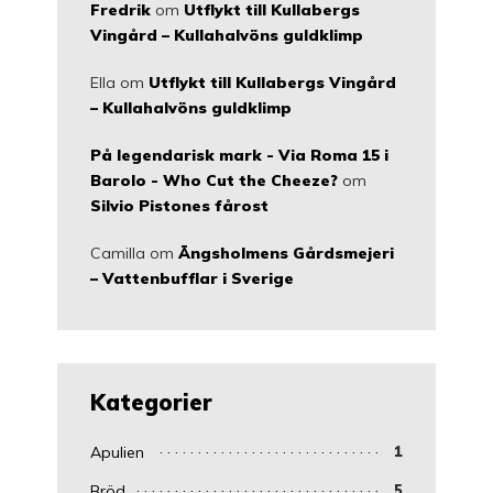
Fredrik
om
Utflykt till Kullabergs
Vingård – Kullahalvöns guldklimp
Ella
om
Utflykt till Kullabergs Vingård
– Kullahalvöns guldklimp
På legendarisk mark - Via Roma 15 i
Barolo - Who Cut the Cheeze?
om
Silvio Pistones fårost
Camilla
om
Ängsholmens Gårdsmejeri
– Vattenbufflar i Sverige
Kategorier
Apulien
1
Bröd
5