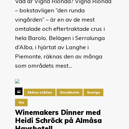
Vad är Vigna Rionda? Vigna Rionda
– bokstavligen ”den runda
vingården” – är en av de mest
omtalade och eftertraktade crus i
hela Barolo. Belägen i Serralunga
d’Alba, i hjärtat av Langhe i
Piemonte, räknas den av många
som områdets mest...
Sköna ställen
Stockholm
Sverige
Vin
Winemakers Dinner med
Heidi Schröck på Almåsa
Havshotell