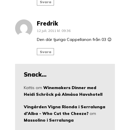
Svara
Fredrik
12 juli, 2011 kl. 09:36
Den där tjuriga Cappellanon från 03 😉
Svara
Snack…
Kattis
om
Winemakers Dinner med
Heidi Schröck på Almåsa Havshotell
Vingården Vigna Rionda i Serralunga
d'Alba - Who Cut the Cheeze?
om
Massolino i Serralunga