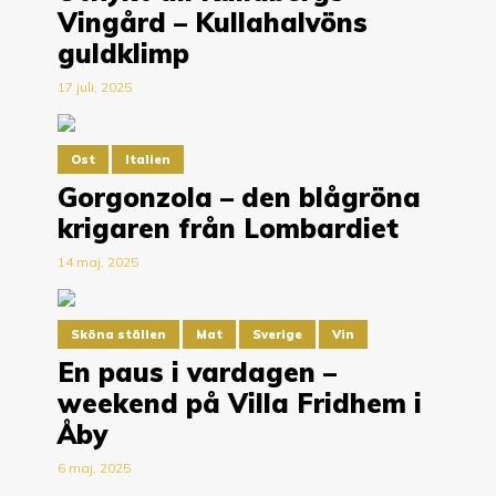
Vingård – Kullahalvöns
guldklimp
17 juli, 2025
Ost
Italien
Gorgonzola – den blågröna
krigaren från Lombardiet
14 maj, 2025
Sköna ställen
Mat
Sverige
Vin
En paus i vardagen –
weekend på Villa Fridhem i
Åby
6 maj, 2025