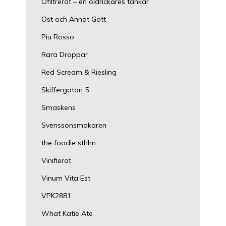
Ofiltrerat – en öldrickares tankar
Ost och Annat Gott
Piu Rosso
Rara Droppar
Red Scream & Riesling
Skiffergatan 5
Smaskens
Svenssonsmakaren
the foodie sthlm
Vinifierat
Vinum Vita Est
VPK2881
What Katie Ate