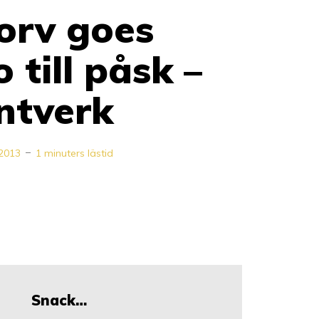
rv goes
 till påsk –
ntverk
 2013
1 minuters lästid
Snack…