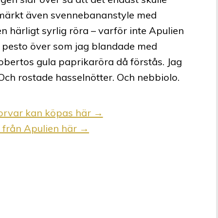
tmärkt även svennebananstyle med
n härligt syrlig röra – varför inte Apulien
öd pesto över som jag blandade med
Robertos gula paprikaröra då förstås. Jag
 Och rostade hasselnötter. Och nebbiolo.
orvar kan köpas här →
 från Apulien här →