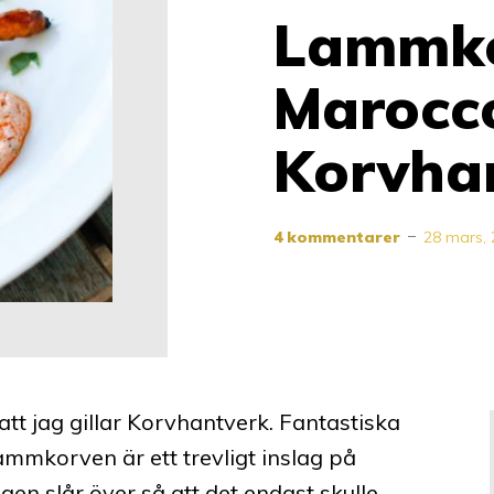
Lammko
Marocco
Korvha
4 kommentarer
28 mars,
att jag gillar Korvhantverk. Fantastiska
ammkorven är ett trevligt inslag på
gen slår över så att det endast skulle