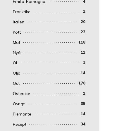
Emilia-Romagna
4
Frankrike
1
Italien
20
Kött
22
Mat
118
Nyår
11
Öl
1
Olja
14
Ost
170
Österrike
1
Övrigt
35
Piemonte
14
Recept
34