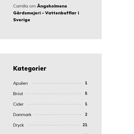
Camilla
om
Ängsholmens
Gårdsmejeri – Vattenbufflar i
Sverige
Kategorier
Apulien
1
Bröd
5
Cider
1
Danmark
2
Dryck
21