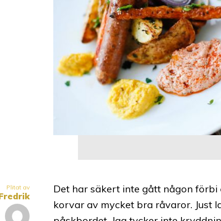
Det har säkert inte gått någon förbi 
Plitat av
Fredrik
korvar av mycket bra råvaror. Just l
påskbordet. Jag tycker inte kryddnin