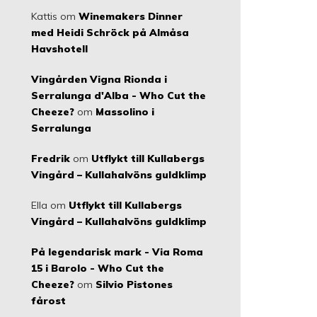
Kattis
om
Winemakers Dinner
med Heidi Schröck på Almåsa
Havshotell
Vingården Vigna Rionda i
Serralunga d'Alba - Who Cut the
Cheeze?
om
Massolino i
Serralunga
Fredrik
om
Utflykt till Kullabergs
Vingård – Kullahalvöns guldklimp
Ella
om
Utflykt till Kullabergs
Vingård – Kullahalvöns guldklimp
På legendarisk mark - Via Roma
15 i Barolo - Who Cut the
Cheeze?
om
Silvio Pistones
fårost