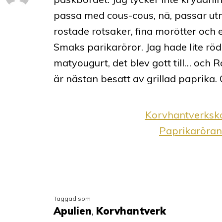
passa med cous-cous, nä, passar u
rostade rotsaker, fina morötter och e
Smaks parikaröror. Jag hade lite r
matyougurt, det blev gott till… och 
är nästan besatt av grillad paprika.
Korvhantverksk
Paprikaröran
Taggad som
Apulien
,
Korvhantverk