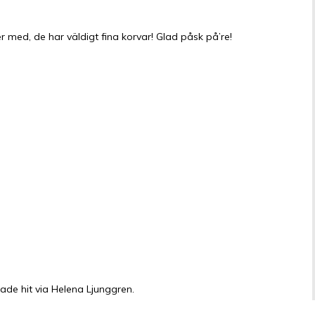
er med, de har väldigt fina korvar! Glad påsk på’re!
ttade hit via Helena Ljunggren.