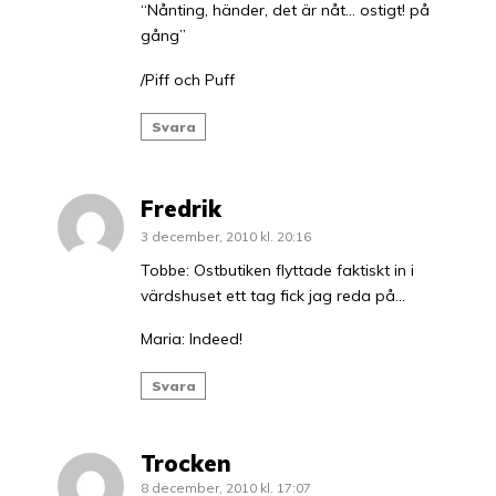
“Nånting, händer, det är nåt… ostigt! på
gång”
/Piff och Puff
Svara
Fredrik
3 december, 2010 kl. 20:16
Tobbe: Ostbutiken flyttade faktiskt in i
värdshuset ett tag fick jag reda på…
Maria: Indeed!
Svara
Trocken
8 december, 2010 kl. 17:07