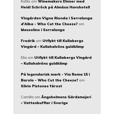
Kattis
om
Winemakers Dinner med
Heidi Schröck på Almåsa Havshotell
Vingården Vigna Rionda i Serralunga
d'Alba - Who Cut the Cheeze?
om
Massolino i Serralunga
Fredrik
om
Utflykt till Kullabergs
Vingård – Kullahalvöns guldklimp
Ella
om
Utflykt till Kullabergs Vingård
– Kullahalvöns guldklimp
På legendarisk mark - Via Roma 15 i
Barolo - Who Cut the Cheeze?
om
Silvio Pistones fårost
Camilla
om
Ängsholmens Gårdsmejeri
– Vattenbufflar i Sverige