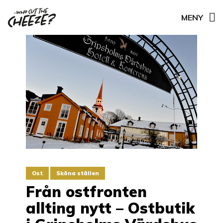
MENY
Ost
Sköna ställen
Från ostfronten
allting nytt – Ostbutik