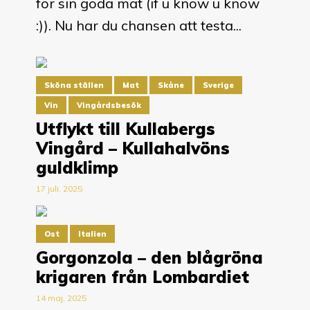
för sin goda mat (if u know u know
:)). Nu har du chansen att testa...
Sköna ställen
Mat
Skåne
Sverige
Vin
Vingårdsbesök
Utflykt till Kullabergs
Vingård – Kullahalvöns
guldklimp
17 juli, 2025
Ost
Italien
Gorgonzola – den blågröna
krigaren från Lombardiet
14 maj, 2025