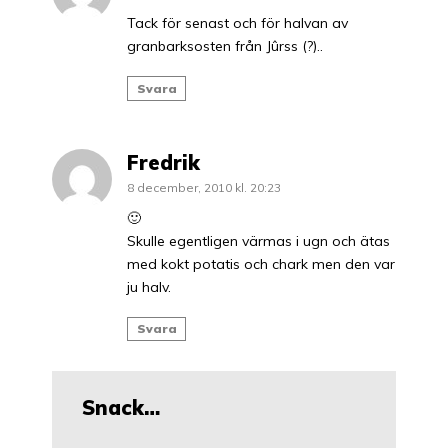
Tack för senast och för halvan av
granbarksosten från Jûrss (?)..
Svara
Fredrik
8 december, 2010 kl. 20:23
🙂
Skulle egentligen värmas i ugn och ätas
med kokt potatis och chark men den var
ju halv.
Svara
Snack…