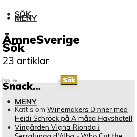
SÖK
MENY
Ämne
Sverige
Sök
23 artiklar
Sök
Snack…
MENY
Kattis
om
Winemakers Dinner med
Heidi Schröck på Almåsa Havshotell
Vingården Vigna Rionda i
Serralunga d'Alba - Who Cut the