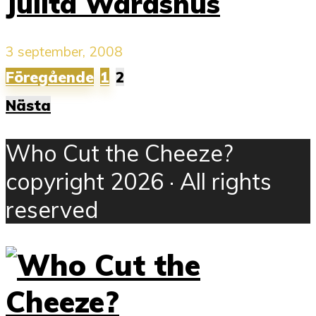
Julita Wärdshus
3 september, 2008
Sidnumrering
Föregående
1
2
för
Nästa
inlägg
Who Cut the Cheeze?
copyright 2026 · All rights
reserved