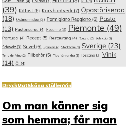
Hårdost
(8)
Gott i Dalen
(4)
Holland
(3)
IKEA
(2)
(39)
Opastöriserad
Korvhantverk
(7)
Kittost
(6)
(18)
Pasta
Parmigiano Reggiano
(6)
Ostmänniskor
(3)
Piemonte
(49)
(13)
Pastöriserad
(4)
Pecorino
(3)
Recept
(5)
Portugal
(4)
Restaurang
(4)
Roagna
(2)
Salsiccia
(2)
Sverige
(23)
Sovel
(6)
Schweiz
(3)
Spanien
(2)
Stockholm
(2)
Vinik
Tillbehör
(5)
Toscana
(3)
Terra del Vino
(2)
Tips från andra
(2)
(14)
Öl
(4)
Dryck
Mat
Sköna ställen
Vin
Om man känner sig
som hemma; får man