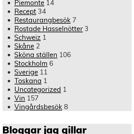
Piemonte
14
Recept
34
Restaurangbesök
7
Rostade Hasselnötter
3
Schweiz
1
Skåne
2
Sköna ställen
106
Stockholm
6
Sverige
11
Toskana
1
Uncategorized
1
Vin
157
Vingårdsbesök
8
Bloggar jag gillar