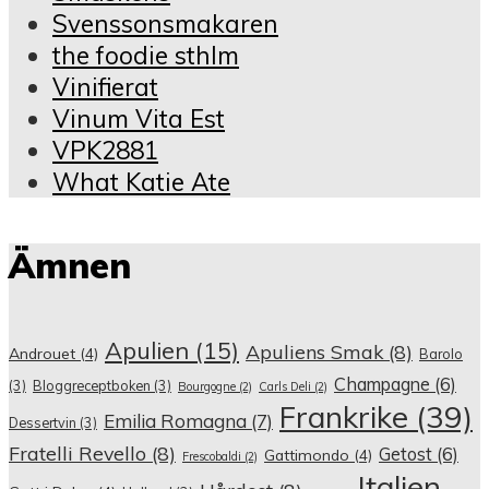
Svenssonsmakaren
the foodie sthlm
Vinifierat
Vinum Vita Est
VPK2881
What Katie Ate
Ämnen
Apulien
(15)
Apuliens Smak
(8)
Androuet
(4)
Barolo
Champagne
(6)
(3)
Bloggreceptboken
(3)
Bourgogne
(2)
Carls Deli
(2)
Frankrike
(39)
Emilia Romagna
(7)
Dessertvin
(3)
Fratelli Revello
(8)
Getost
(6)
Gattimondo
(4)
Frescobaldi
(2)
Italien