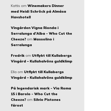
Kattis
om
Winemakers Dinner
med Heidi Schröck på Almåsa
Havshotell
Vingården Vigna Rionda i
Serralunga d'Alba - Who Cut the
Cheeze?
om
Massolino i
Serralunga
Fredrik
om
Utflykt till Kullabergs
Vingård – Kullahalvöns guldklimp
Ella
om
Utflykt till Kullabergs
Vingård – Kullahalvöns guldklimp
På legendarisk mark - Via Roma
15 i Barolo - Who Cut the
Cheeze?
om
Silvio Pistones
fårost