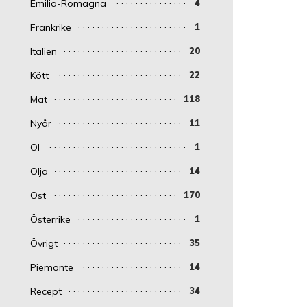
Emilia-Romagna
4
Frankrike
1
Italien
20
Kött
22
Mat
118
Nyår
11
Öl
1
Olja
14
Ost
170
Österrike
1
Övrigt
35
Piemonte
14
Recept
34