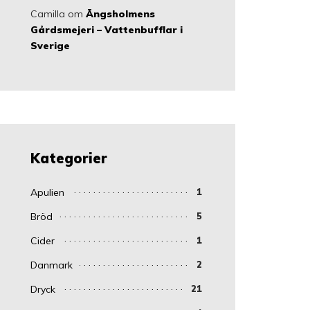
Camilla
om
Ängsholmens
Gårdsmejeri – Vattenbufflar i
Sverige
Kategorier
Apulien
1
Bröd
5
Cider
1
Danmark
2
Dryck
21