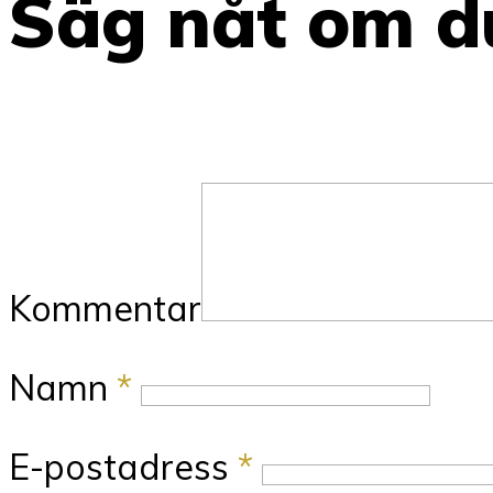
Säg nåt om du
Kommentar
Namn
*
E-postadress
*