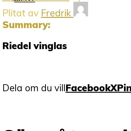
Plitat av
Fredrik
Summary:
Riedel vinglas
Dela om du vill
Facebook
X
Pi