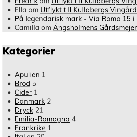
Fredrik
om
Utflykt till Kullabergs Vi
Ella
om
Utflykt till Kullabergs Vingår
På legendarisk mark - Via Roma 15 i
Camilla
om
Ängsholmens Gårdsmejeri 
Kategorier
Apulien
1
Bröd
5
Cider
1
Danmark
2
Dryck
21
Emilia-Romagna
4
Frankrike
1
Italien
20