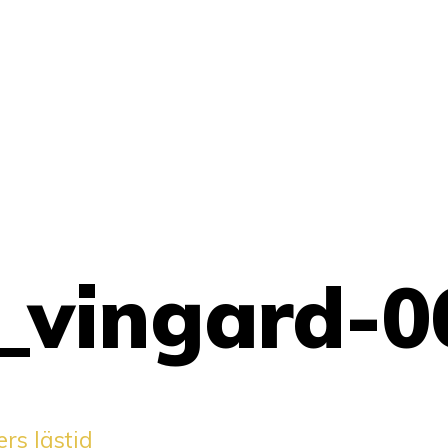
_vingard-0
rs lästid