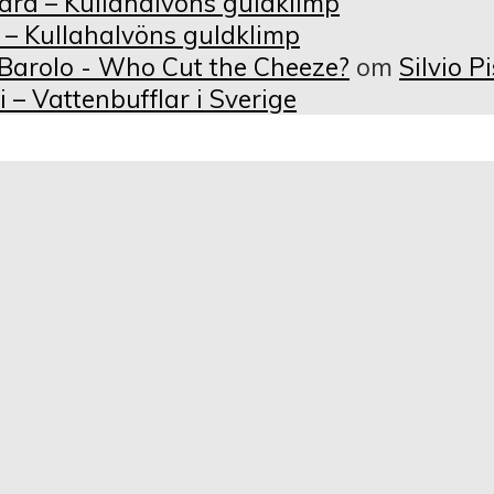
ngård – Kullahalvöns guldklimp
d – Kullahalvöns guldklimp
 Barolo - Who Cut the Cheeze?
om
Silvio P
– Vattenbufflar i Sverige