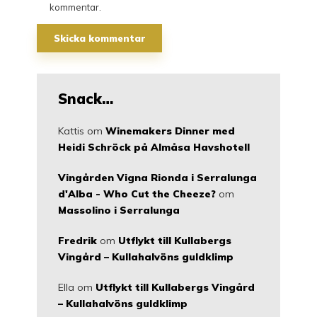
kommentar.
Snack…
Kattis
om
Winemakers Dinner med
Heidi Schröck på Almåsa Havshotell
Vingården Vigna Rionda i Serralunga
d'Alba - Who Cut the Cheeze?
om
Massolino i Serralunga
Fredrik
om
Utflykt till Kullabergs
Vingård – Kullahalvöns guldklimp
Ella
om
Utflykt till Kullabergs Vingård
– Kullahalvöns guldklimp