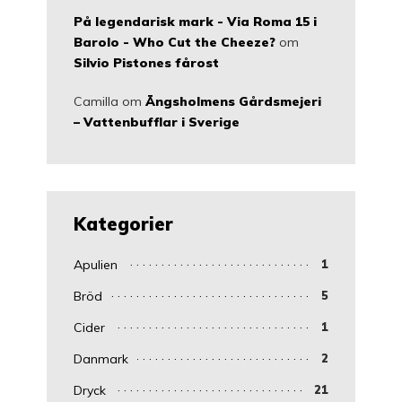
På legendarisk mark - Via Roma 15 i
Barolo - Who Cut the Cheeze?
om
Silvio Pistones fårost
Camilla
om
Ängsholmens Gårdsmejeri
– Vattenbufflar i Sverige
Kategorier
Apulien
1
Bröd
5
Cider
1
Danmark
2
Dryck
21