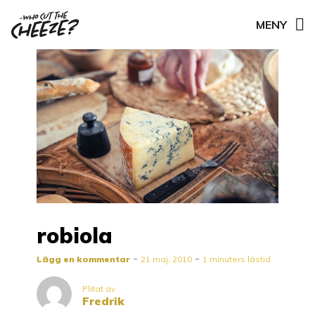
MENY
robiola
Lägg en kommentar
21 maj, 2010
1 minuters lästid
Plitat av
Fredrik