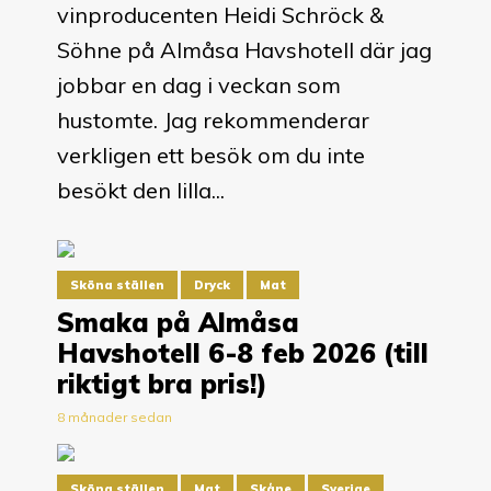
vinproducenten Heidi Schröck &
Söhne på Almåsa Havshotell där jag
jobbar en dag i veckan som
hustomte. Jag rekommenderar
verkligen ett besök om du inte
besökt den lilla...
Sköna ställen
Dryck
Mat
Smaka på Almåsa
Havshotell 6-8 feb 2026 (till
riktigt bra pris!)
8 månader sedan
Sköna ställen
Mat
Skåne
Sverige