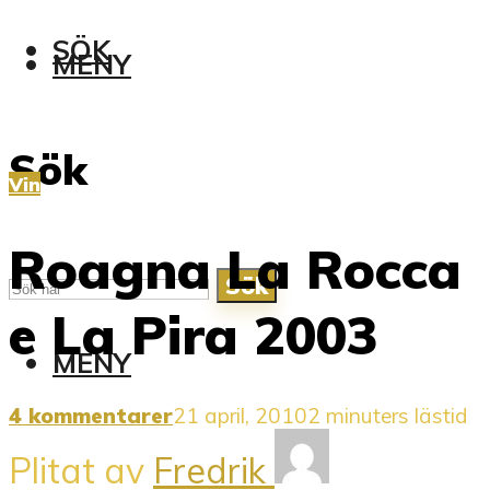
SÖK
MENY
Sök
Vin
Roagna La Rocca
Sök
e La Pira 2003
MENY
4 kommentarer
21 april, 2010
2 minuters lästid
Plitat av
Fredrik