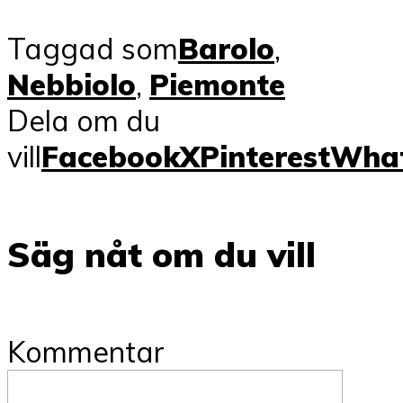
Taggad som
Barolo
,
Nebbiolo
,
Piemonte
Dela om du
vill
Facebook
X
Pinterest
Wha
Säg nåt om du vill
Kommentar