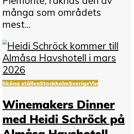
Piemonte, räknas den av
många som områdets
mest...
Sköna ställen
Stockholm
Sverige
Vin
Winemakers Dinner
med Heidi Schröck på
Almåsa Havshotell