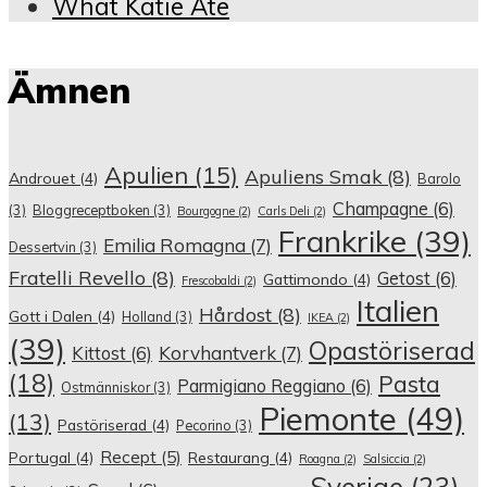
What Katie Ate
Ämnen
Apulien
(15)
Apuliens Smak
(8)
Androuet
(4)
Barolo
Champagne
(6)
(3)
Bloggreceptboken
(3)
Bourgogne
(2)
Carls Deli
(2)
Frankrike
(39)
Emilia Romagna
(7)
Dessertvin
(3)
Fratelli Revello
(8)
Getost
(6)
Gattimondo
(4)
Frescobaldi
(2)
Italien
Hårdost
(8)
Gott i Dalen
(4)
Holland
(3)
IKEA
(2)
(39)
Opastöriserad
Korvhantverk
(7)
Kittost
(6)
(18)
Pasta
Parmigiano Reggiano
(6)
Ostmänniskor
(3)
Piemonte
(49)
(13)
Pastöriserad
(4)
Pecorino
(3)
Recept
(5)
Portugal
(4)
Restaurang
(4)
Roagna
(2)
Salsiccia
(2)
Sverige
(23)