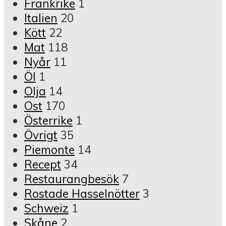
Frankrike
1
Italien
20
Kött
22
Mat
118
Nyår
11
Öl
1
Olja
14
Ost
170
Österrike
1
Övrigt
35
Piemonte
14
Recept
34
Restaurangbesök
7
Rostade Hasselnötter
3
Schweiz
1
Skåne
2