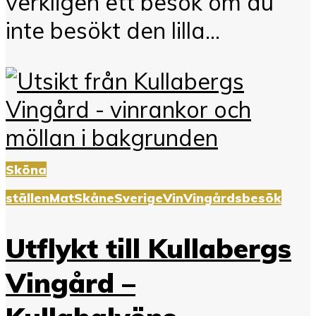
verkligen ett besök om du
inte besökt den lilla...
Sköna
ställen
Mat
Skåne
Sverige
Vin
Vingårdsbesök
Utflykt till Kullabergs
Vingård –