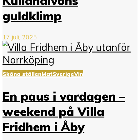
Kullahalvöns
guldklimp
17 juli, 2025
Sköna ställen
Mat
Sverige
Vin
En paus i vardagen –
weekend på Villa
Fridhem i Åby