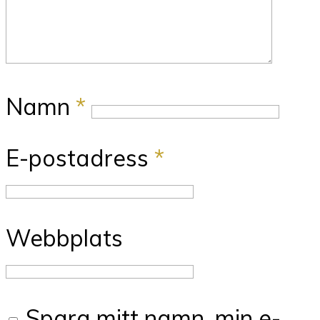
Namn
*
E-postadress
*
Webbplats
Spara mitt namn, min e-