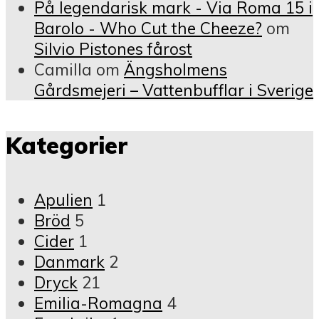
På legendarisk mark - Via Roma 15 i
Barolo - Who Cut the Cheeze?
om
Silvio Pistones fårost
Camilla
om
Ängsholmens
Gårdsmejeri – Vattenbufflar i Sverige
Kategorier
Apulien
1
Bröd
5
Cider
1
Danmark
2
Dryck
21
Emilia-Romagna
4