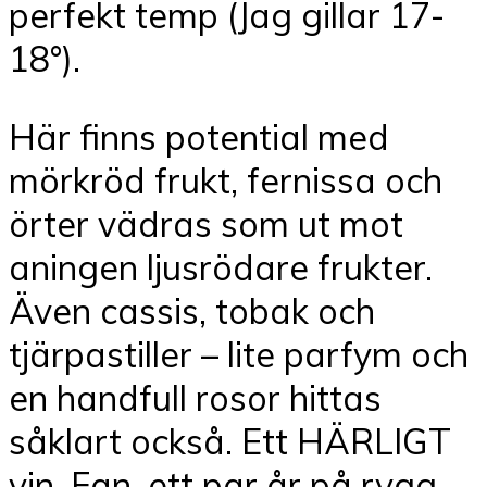
perfekt temp (Jag gillar 17-
18°).
Här finns potential med
mörkröd frukt, fernissa och
örter vädras som ut mot
aningen ljusrödare frukter.
Även cassis, tobak och
tjärpastiller – lite parfym och
en handfull rosor hittas
såklart också. Ett HÄRLIGT
vin. Fan, ett par år på rygg