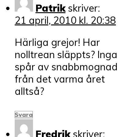
Patrik
skriver:
21 april, 2010 kl. 20:38
Härliga grejor! Har
nolltrean släppts? Inga
spår av snabbmognad
från det varma året
alltså?
Svara
Fredrik
skriver: