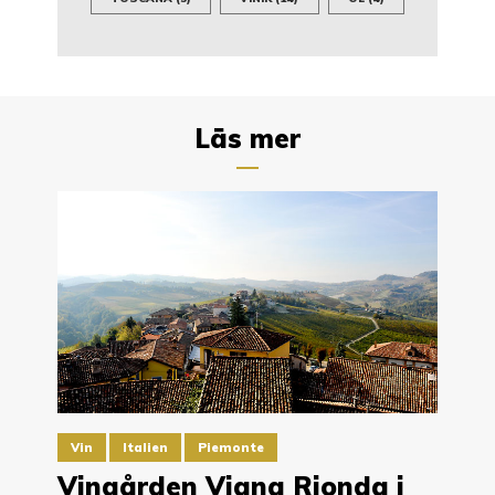
Läs mer
Vin
Italien
Piemonte
Vingården Vigna Rionda i