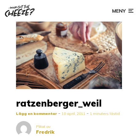
MENY
ratzenberger_weil
Lägg en kommentar
10 april, 2011
1 minuters lästid
Plitat av
Fredrik