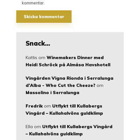
kommentar.
Snack…
Kattis
om
Winemakers Dinner med
Heidi Schröck på Almåsa Havshotell
Vingården Vigna Rionda i Serralunga
d'Alba - Who Cut the Cheeze?
om
Massolino i Serralunga
Fredrik
om
Utflykt till Kullabergs
Vingård – Kullahalvöns guldklimp
Ella
om
Utflykt till Kullabergs Vingård
– Kullahalvöns guldklimp