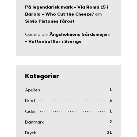
På legendarisk mark - Via Roma 15 i
Barolo - Who Cut the Cheeze?
om
Silvio Pistones fårost
Camilla
om
Ängsholmens Gårdsmejeri
– Vattenbufflar i Sverige
Kategorier
Apulien
1
Bröd
5
Cider
1
Danmark
2
Dryck
21