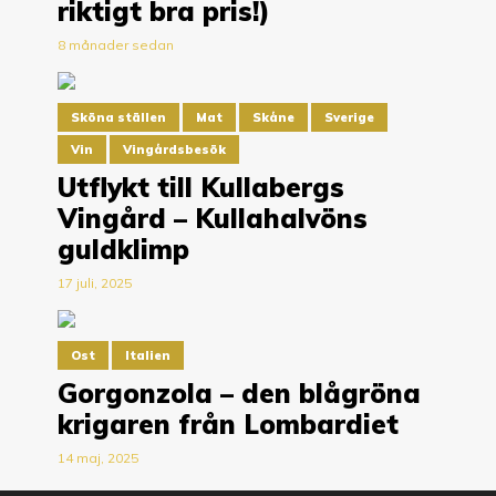
riktigt bra pris!)
8 månader sedan
Sköna ställen
Mat
Skåne
Sverige
Vin
Vingårdsbesök
Utflykt till Kullabergs
Vingård – Kullahalvöns
guldklimp
17 juli, 2025
Ost
Italien
Gorgonzola – den blågröna
krigaren från Lombardiet
14 maj, 2025