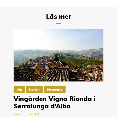
Läs mer
Vin
Italien
Piemonte
Vingården Vigna Rionda i
Serralunga d’Alba
4 minuters lästid