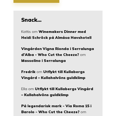
Snack…
Kattis
om
Winemakers Dinner med
Heidi Schröck på Almåsa Havshotell
Vingården Vigna Rionda i Serralunga
d'Alba - Who Cut the Cheeze?
om
Massolino i Serralunga
Fredrik
om
Utflykt till Kullabergs
Vingård – Kullahalvöns guldklimp
Ella
om
Utflykt till Kullabergs Vingård
– Kullahalvöns guldklimp
På legendarisk mark - Via Roma 15 i
Barolo - Who Cut the Cheeze?
om