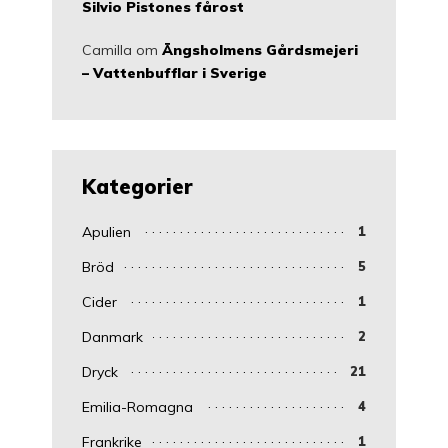
Silvio Pistones fårost
Camilla
om
Ängsholmens Gårdsmejeri
– Vattenbufflar i Sverige
Kategorier
Apulien
1
Bröd
5
Cider
1
Danmark
2
Dryck
21
Emilia-Romagna
4
Frankrike
1