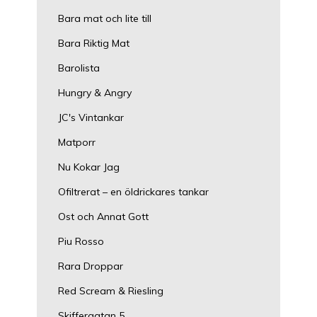
Bara mat och lite till
Bara Riktig Mat
Barolista
Hungry & Angry
JC's Vintankar
Matporr
Nu Kokar Jag
Ofiltrerat – en öldrickares tankar
Ost och Annat Gott
Piu Rosso
Rara Droppar
Red Scream & Riesling
Skiffergatan 5