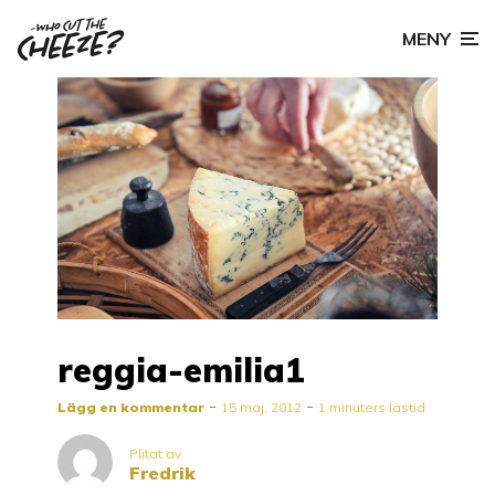
MENY
reggia-emilia1
Lägg en kommentar
15 maj, 2012
1 minuters lästid
Plitat av
Fredrik