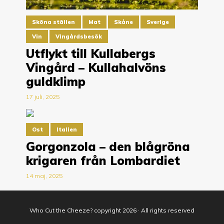
Sköna ställen
Mat
Skåne
Sverige
Vin
Vingårdsbesök
Utflykt till Kullabergs
Vingård – Kullahalvöns
guldklimp
17 juli, 2025
Ost
Italien
Gorgonzola – den blågröna
krigaren från Lombardiet
14 maj, 2025
Who Cut the Cheeze? copyright 2026 · All rights reserved