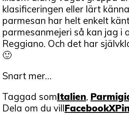
klasificeringen eller lärt känn
parmesan har helt enkelt känts
parmesanmejeri så kan jag i 
Reggiano. Och det har självkla
🙂
Snart mer…
Taggad som
Italien
,
Parmigi
Dela om du vill
Facebook
X
Pi