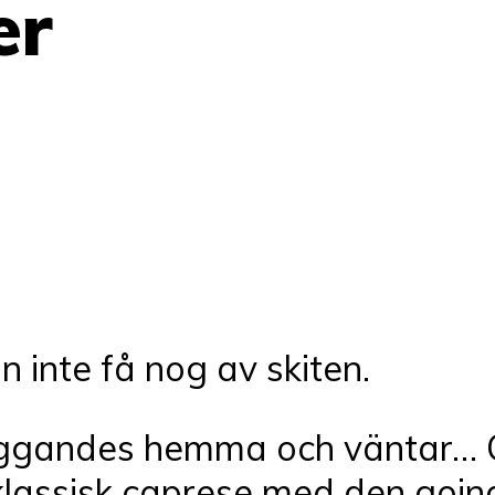
er
 inte få nog av skiten.
 liggandes hemma och väntar… 
n klassisk caprese med den goi