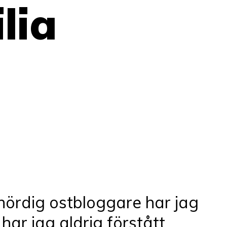
lia
 nördig ostbloggare har jag
har jag aldrig förstått