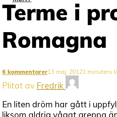
Terme i pr
Romagna
6 kommentarer
13 maj, 2012
1 minuters l
Plitat av
Fredrik
En liten dröm har gått i uppf
liksom aldrig vågat greppa äm