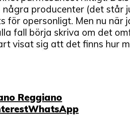
a några producenter (det står ju
 för opersonligt. Men nu när ja
alla fall börja skriva om det 
rt visat sig att det finns hur 
ano Reggiano
nterest
WhatsApp