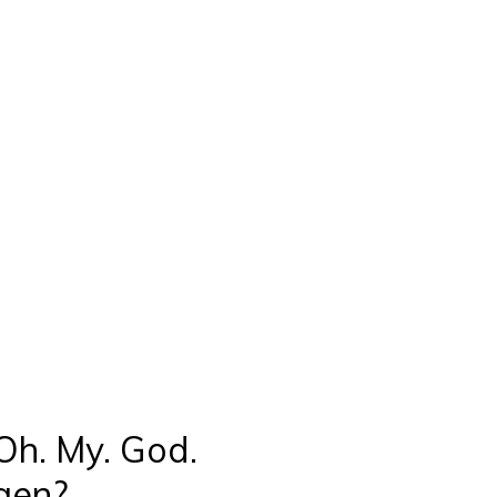
Oh. My. God.
ngen?