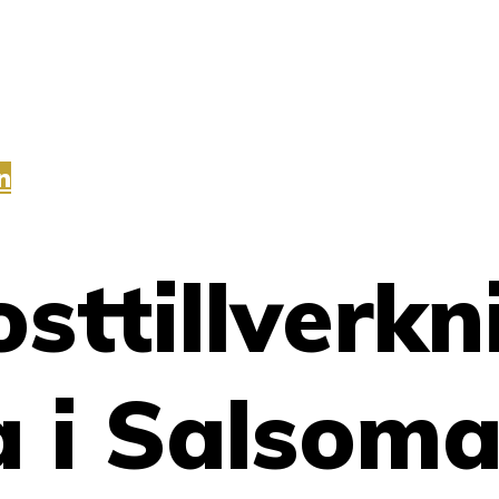
n
ttillverkn
 i Salsoma