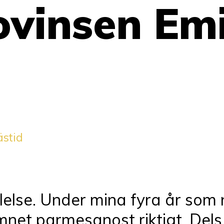
ovinsen Emi
ästid
yllelse. Under mina fyra år som
net parmesanost riktigt. Dels 