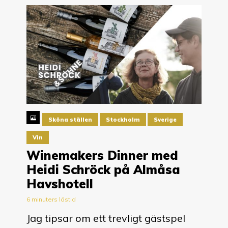
Sköna ställen
Stockholm
Sverige
Vin
Winemakers Dinner med
Heidi Schröck på Almåsa
Havshotell
6 minuters lästid
Jag tipsar om ett trevligt gästspel