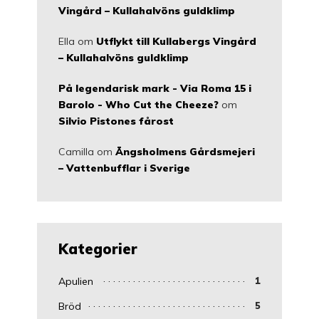
Vingård – Kullahalvöns guldklimp
Ella
om
Utflykt till Kullabergs Vingård
– Kullahalvöns guldklimp
På legendarisk mark - Via Roma 15 i
Barolo - Who Cut the Cheeze?
om
Silvio Pistones fårost
Camilla
om
Ängsholmens Gårdsmejeri
– Vattenbufflar i Sverige
Kategorier
Apulien
1
Bröd
5