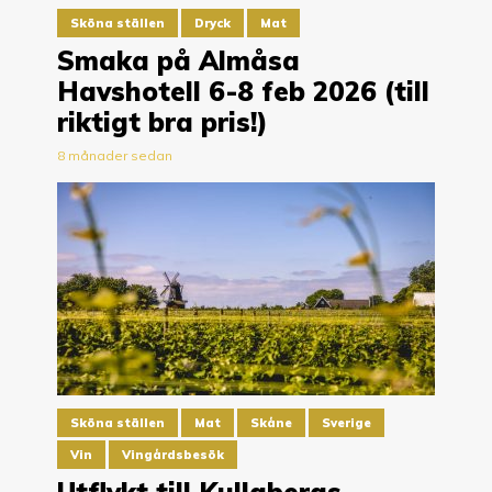
Sköna ställen
Dryck
Mat
Smaka på Almåsa
Havshotell 6-8 feb 2026 (till
riktigt bra pris!)
8 månader sedan
Sköna ställen
Mat
Skåne
Sverige
Vin
Vingårdsbesök
Utflykt till Kullabergs