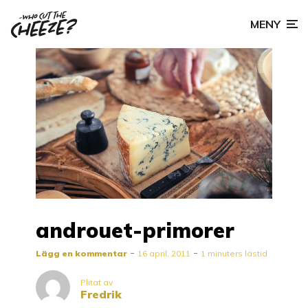
MENY
androuet-primorer
Lägg en kommentar
16 april, 2011
1 minuters lästid
Plitat av
Fredrik