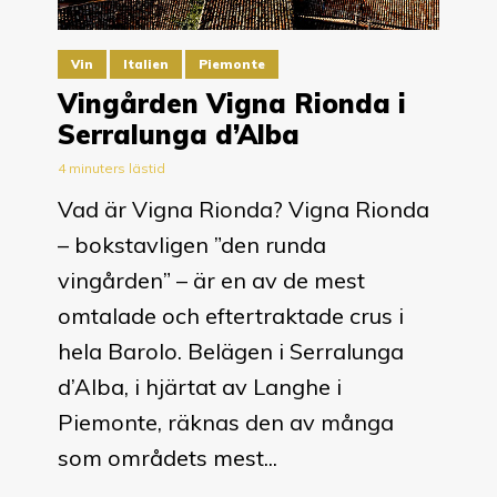
Vin
Italien
Piemonte
Vingården Vigna Rionda i
Serralunga d’Alba
4 minuters lästid
Vad är Vigna Rionda? Vigna Rionda
– bokstavligen ”den runda
vingården” – är en av de mest
omtalade och eftertraktade crus i
hela Barolo. Belägen i Serralunga
d’Alba, i hjärtat av Langhe i
Piemonte, räknas den av många
som områdets mest...