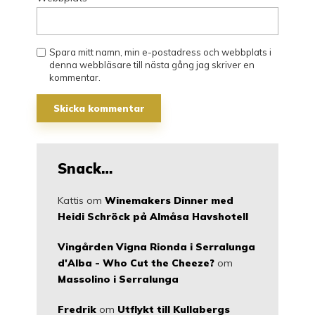
Spara mitt namn, min e-postadress och webbplats i
denna webbläsare till nästa gång jag skriver en
kommentar.
Snack…
Kattis
om
Winemakers Dinner med
Heidi Schröck på Almåsa Havshotell
Vingården Vigna Rionda i Serralunga
d'Alba - Who Cut the Cheeze?
om
Massolino i Serralunga
Fredrik
om
Utflykt till Kullabergs