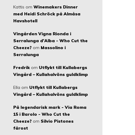
Kattis
om
Winemakers Dinner
med Heidi Schröck på Almåsa
Havshotell
Vingården Vigna Rionda i
Serralunga d'Alba - Who Cut the
Cheeze?
om
Massolino i
Serralunga
Fredrik
om
Utflykt till Kullabergs
Vingård – Kullahalvöns guldklimp
Ella
om
Utflykt till Kullabergs
Vingård – Kullahalvöns guldklimp
På legendarisk mark - Via Roma
15 i Barolo - Who Cut the
Cheeze?
om
Silvio Pistones
fårost