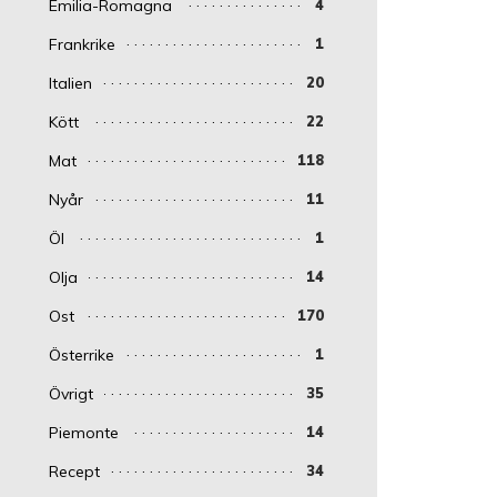
Emilia-Romagna
4
Frankrike
1
Italien
20
Kött
22
Mat
118
Nyår
11
Öl
1
Olja
14
Ost
170
Österrike
1
Övrigt
35
Piemonte
14
Recept
34