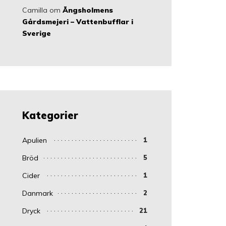
Camilla
om
Ängsholmens
Gårdsmejeri – Vattenbufflar i
Sverige
Kategorier
Apulien
1
Bröd
5
Cider
1
Danmark
2
Dryck
21