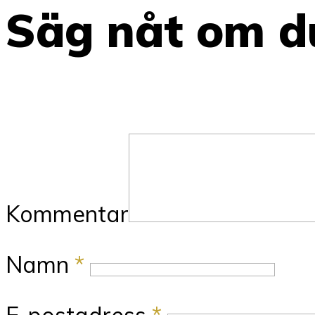
Säg nåt om du
Kommentar
Namn
*
E-postadress
*