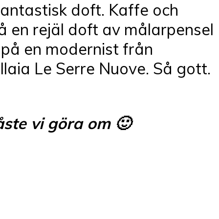
antastisk doft. Kaffe och
å en rejäl doft av målarpensel
t på en modernist från
llaia Le Serre Nuove. Så gott.
åste vi göra om 🙂