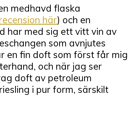
d en medhavd flaska
 recension här
) och en
 har med sig ett vitt vin av
dimeschangen som avnjutes
 en fin doft som först får mig
terhand, och när jag ser
vag doft av petroleum
esling i pur form, särskilt