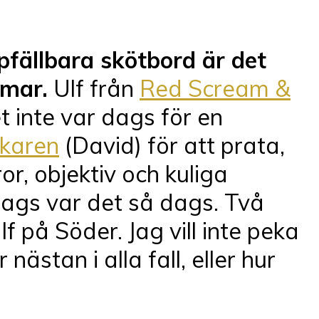
opfällbara skötbord är det
mmar.
Ulf från
Red Scream &
 inte var dags för en
karen
(David) för att prata,
or, objektiv och kuliga
rdags var det så dags. Två
å Söder. Jag vill inte peka
ästan i alla fall, eller hur