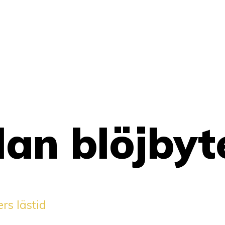
an blöjbyt
rs lästid