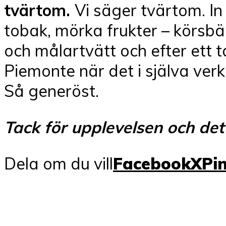
tvärtom.
Vi säger tvärtom. I
tobak, mörka frukter – körsbä
och målartvätt och efter ett t
Piemonte när det i själva verk
Så generöst.
Tack för upplevelsen och det
Dela om du vill
Facebook
X
Pi