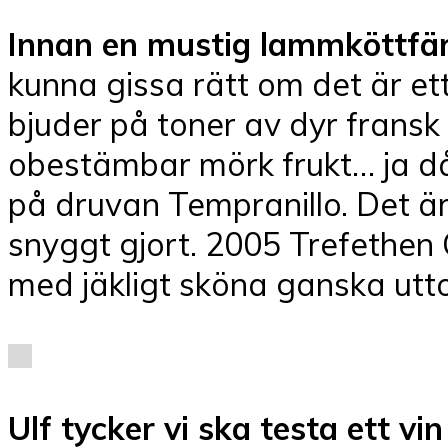
Innan en mustig lammköttfärså
kunna gissa rätt om det är ett
bjuder på toner av dyr fransk 
obestämbar mörk frukt… ja då 
på druvan Tempranillo. Det är
snyggt gjort. 2005 Trefethen
med jäkligt sköna ganska utto
Ulf tycker vi ska testa ett vi