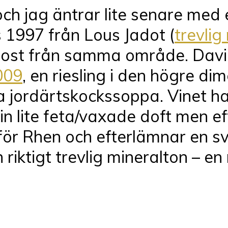
och jag äntrar lite senare me
1997 från Lous Jadot (
trevlig
ttost från samma område. David
009
, en riesling i den högre 
jordärtskockssoppa. Vinet har
in lite feta/vaxade doft men ef
rför Rhen och efterlämnar en s
iktigt trevlig mineralton – en ri