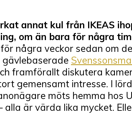
torkat annat kul från IKEAS ih
ing, om än bara för några ti
för några veckor sedan om det
d gävlebaserade
Svenssonsma
 och framförallt diskutera kamer
stort gemensamt intresse. I lö
nonägare möts hemma hos Ulf p
a är värda lika mycket. Eller n