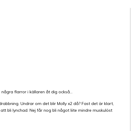
s några flarror i källaren åt dig också…
 drabbning. Undrar om det blir Molly x2 då? Fast det är klart,
att bli lynchad. Nej får nog bli något liite mindre muskulöst