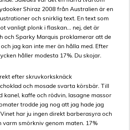
dooker Shiraz 2008 från Australien är en
ustrationer och snirklig text. En text som
ot vanligt plonk i flaskan… nej, det är
h och Sparky Marquis proklamerar att de
och jag kan inte mer än hålla med. Efter
drycken håller modesta 17%. Du skojar.
rekt efter skruvkorksknäck
 choklad och mosade svarta körsbär. Till
d kanel, kaffe och rödvin, lasagne massor
mater trodde jag nog att jag hade jag
 Vinet har ju ingen direkt barberasyra och
 en varm smörkniv genom maten. 17%