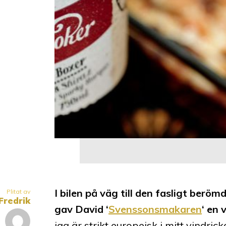
I bilen på väg till den fasligt beröm
Plitat av
Fredrik
gav David ‘
Svenssonsmakaren
‘ en 
jag är strikt europeisk i mitt vindri