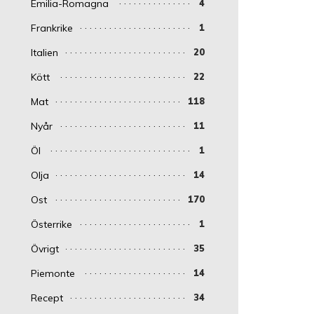
Emilia-Romagna
4
Frankrike
1
Italien
20
Kött
22
Mat
118
Nyår
11
Öl
1
Olja
14
Ost
170
Österrike
1
Övrigt
35
Piemonte
14
Recept
34