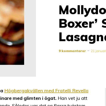
Mollydo
Boxer’ 
Lasagna
9 kommentarer
21 januar
da
Högbergakvällen med Fratelli Revello
vinare med glimten i ögat.
Han vet ju att
ckande. Således var det en flarra tvärtom