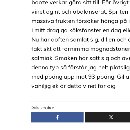
booze verkar göra sitt till. För övrig
vinet ogint och obalanserat. Spriten
massiva frukten försöker hänga på i 
i mitt dragiga köksfönster en dag ell
Nu har doften samlat sig, dillen och
faktiskt att förnimma mognadstone
salmiak. Smaken har satt sig och även
denna typ så förstår jag helt plötsli
med poäng upp mot 93 poäng. Gillar
vaniljig ek är detta vinet för dig.
Dela om du vill