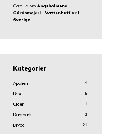
Camilla
om
Ängsholmens
Gårdsmejeri – Vattenbufflar i
Sverige
Kategorier
Apulien
1
Bröd
5
Cider
1
Danmark
2
Dryck
21