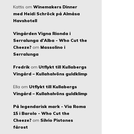
Kattis
om
Winemakers Dinner
med Heidi Schröck på Almåsa
Havshotell
Vingården Vigna Rionda i
Serralunga d'Alba - Who Cut the
Cheeze?
om
Massolino i
Serralunga
Fredrik
om
Utflykt till Kullabergs
Vingård – Kullahalvöns guldklimp
Ella
om
Utflykt till Kullabergs
Vingård – Kullahalvöns guldklimp
På legendarisk mark - Via Roma
15 i Barolo - Who Cut the
Cheeze?
om
Silvio Pistones
fårost