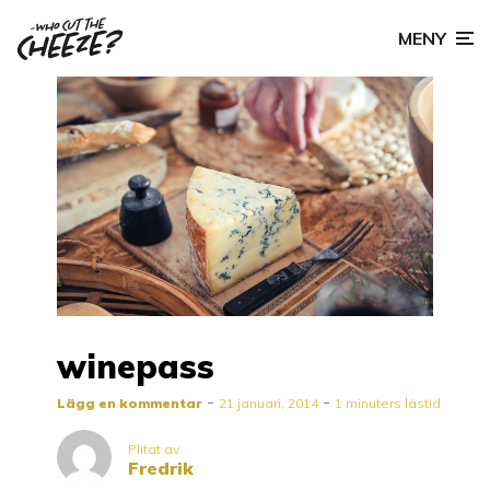
MENY
winepass
Lägg en kommentar
21 januari, 2014
1 minuters lästid
Plitat av
Fredrik