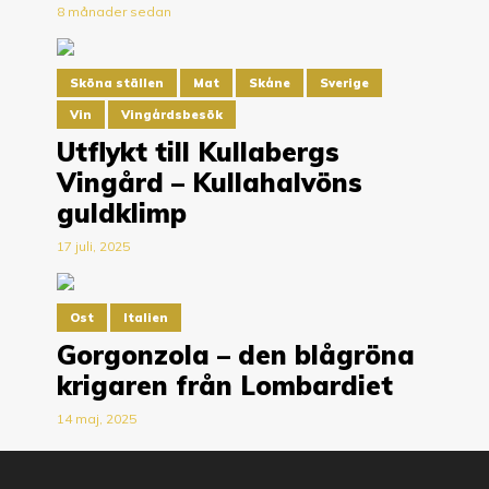
8 månader sedan
Sköna ställen
Mat
Skåne
Sverige
Vin
Vingårdsbesök
Utflykt till Kullabergs
Vingård – Kullahalvöns
guldklimp
17 juli, 2025
Ost
Italien
Gorgonzola – den blågröna
krigaren från Lombardiet
14 maj, 2025