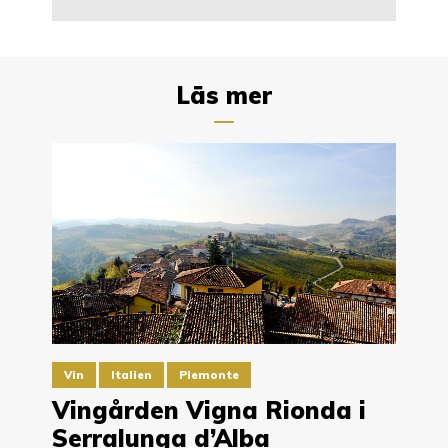
Läs mer
Vin
Italien
Piemonte
Vingården Vigna Rionda i
Serralunga d’Alba