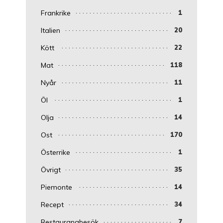
Frankrike
1
Italien
20
Kött
22
Mat
118
Nyår
11
Öl
1
Olja
14
Ost
170
Österrike
1
Övrigt
35
Piemonte
14
Recept
34
Restaurangbesök
7