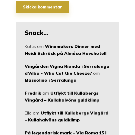
Snack…
Kattis
om
Winemakers Dinner med
Heidi Schröck på Almåsa Havshotell
Vingården Vigna Rionda i Serralunga
d'Alba - Who Cut the Cheeze?
om
Massolino i Serralunga
Fredrik
om
Utflykt till Kullabergs
Vingård – Kullahalvöns guldklimp
Ella
om
Utflykt till Kullabergs Vingård
– Kullahalvöns guldklimp
På legendarisk mark - Via Roma 15 i