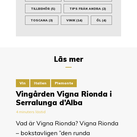
TILLBEHÖR
(5)
TIPS FRÅN ANDRA
(2)
TOSCANA
(3)
VINIK
(14)
ÖL
(4)
Läs mer
Vin
Italien
Piemonte
Vingården Vigna Rionda i
Serralunga d’Alba
4 minuters lästid
Vad är Vigna Rionda? Vigna Rionda
– bokstavligen ”den runda