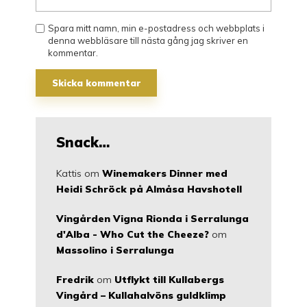
Spara mitt namn, min e-postadress och webbplats i
denna webbläsare till nästa gång jag skriver en
kommentar.
Snack…
Kattis
om
Winemakers Dinner med
Heidi Schröck på Almåsa Havshotell
Vingården Vigna Rionda i Serralunga
d'Alba - Who Cut the Cheeze?
om
Massolino i Serralunga
Fredrik
om
Utflykt till Kullabergs
Vingård – Kullahalvöns guldklimp