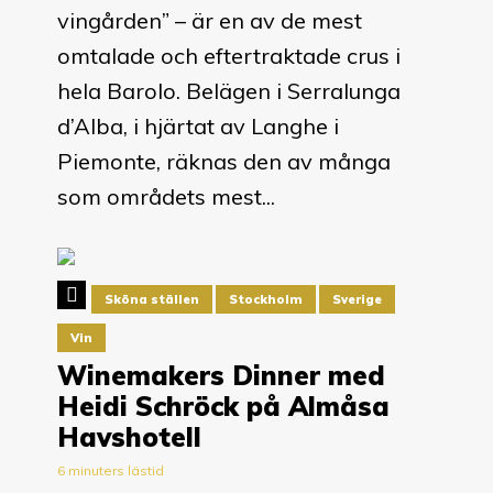
vingården” – är en av de mest
omtalade och eftertraktade crus i
hela Barolo. Belägen i Serralunga
d’Alba, i hjärtat av Langhe i
Piemonte, räknas den av många
som områdets mest...
Sköna ställen
Stockholm
Sverige
Vin
Winemakers Dinner med
Heidi Schröck på Almåsa
Havshotell
6 minuters lästid