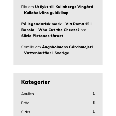
Ella
om
Utflykt till Kullabergs Vingård
– Kullahalvöns guldklimp
På legendarisk mark - Via Roma 15 i
Barolo - Who Cut the Cheeze?
om
Silvio Pistones fårost
Camilla
om
Ängsholmens Gårdsmejeri
– Vattenbufflar i Sverige
Kategorier
Apulien
1
Bröd
5
Cider
1