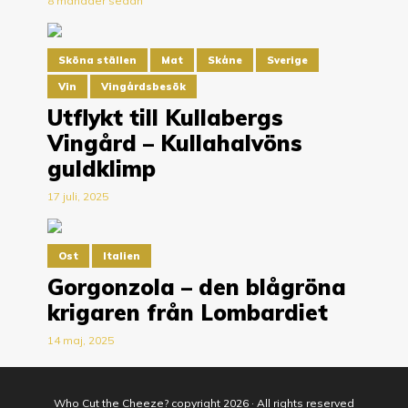
8 månader sedan
Sköna ställen
Mat
Skåne
Sverige
Vin
Vingårdsbesök
Utflykt till Kullabergs
Vingård – Kullahalvöns
guldklimp
17 juli, 2025
Ost
Italien
Gorgonzola – den blågröna
krigaren från Lombardiet
14 maj, 2025
Who Cut the Cheeze? copyright 2026 · All rights reserved