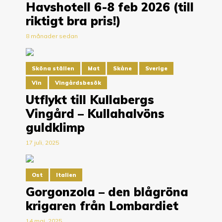
Havshotell 6-8 feb 2026 (till
riktigt bra pris!)
8 månader sedan
Sköna ställen
Mat
Skåne
Sverige
Vin
Vingårdsbesök
Utflykt till Kullabergs
Vingård – Kullahalvöns
guldklimp
17 juli, 2025
Ost
Italien
Gorgonzola – den blågröna
krigaren från Lombardiet
14 maj, 2025