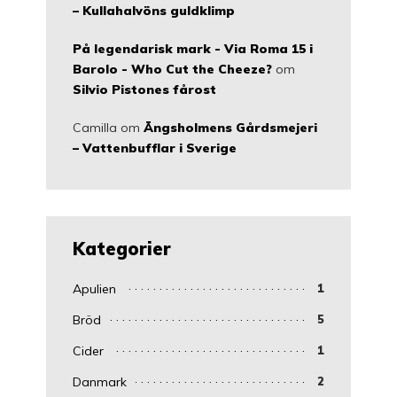
– Kullahalvöns guldklimp
På legendarisk mark - Via Roma 15 i
Barolo - Who Cut the Cheeze?
om
Silvio Pistones fårost
Camilla
om
Ängsholmens Gårdsmejeri
– Vattenbufflar i Sverige
Kategorier
Apulien
1
Bröd
5
Cider
1
Danmark
2