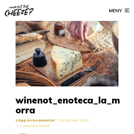
MENY
winenot_enoteca_la_m
orra
Lägg en kommentar
16 oktober, 2016
1 minuters lästid