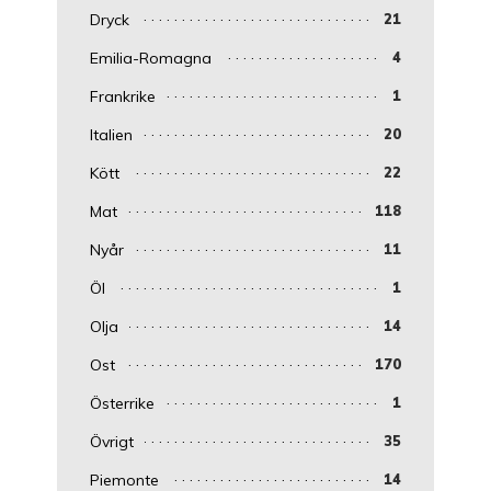
Dryck
21
Emilia-Romagna
4
Frankrike
1
Italien
20
Kött
22
Mat
118
Nyår
11
Öl
1
Olja
14
Ost
170
Österrike
1
Övrigt
35
Piemonte
14