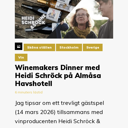
Sköna ställen
Stockholm
Sverige
Vin
Winemakers Dinner med
Heidi Schröck på Almåsa
Havshotell
6 minuters lästid
Jag tipsar om ett trevligt gästspel
(14 mars 2026) tillsammans med
vinproducenten Heidi Schröck &