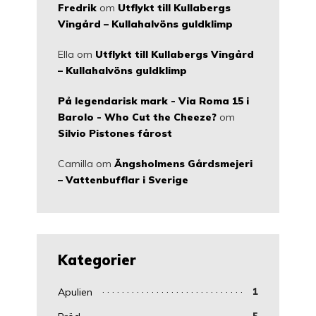
Fredrik
om
Utflykt till Kullabergs
Vingård – Kullahalvöns guldklimp
Ella
om
Utflykt till Kullabergs Vingård
– Kullahalvöns guldklimp
På legendarisk mark - Via Roma 15 i
Barolo - Who Cut the Cheeze?
om
Silvio Pistones fårost
Camilla
om
Ängsholmens Gårdsmejeri
– Vattenbufflar i Sverige
Kategorier
Apulien
1
5