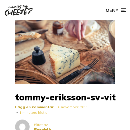
MENY
tommy-eriksson-sv-vit
Lägg en kommentar
6 november, 2011
1 minuters lästid
Plitat av
Fredrik