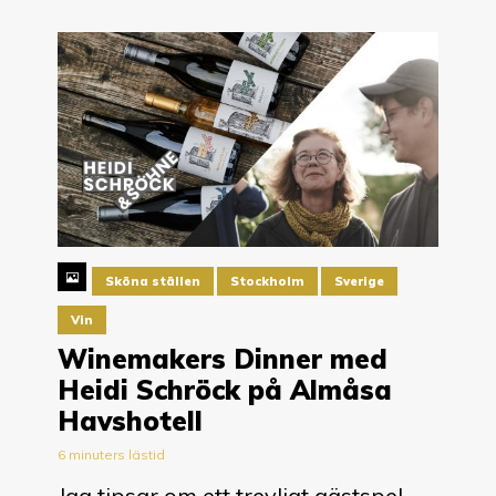
Sköna ställen
Stockholm
Sverige
Vin
Winemakers Dinner med
Heidi Schröck på Almåsa
Havshotell
6 minuters lästid
Jag tipsar om ett trevligt gästspel