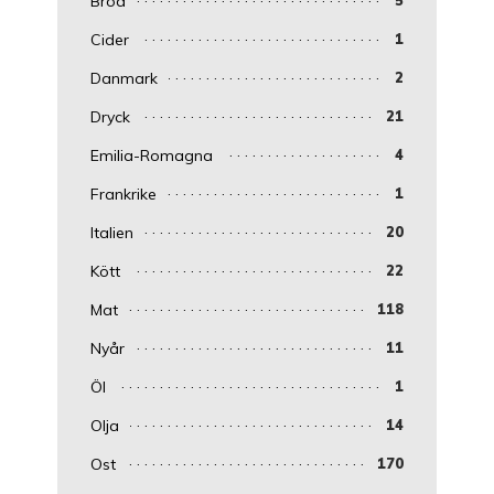
Bröd
Cider
1
Danmark
2
Dryck
21
Emilia-Romagna
4
Frankrike
1
Italien
20
Kött
22
Mat
118
Nyår
11
Öl
1
Olja
14
Ost
170