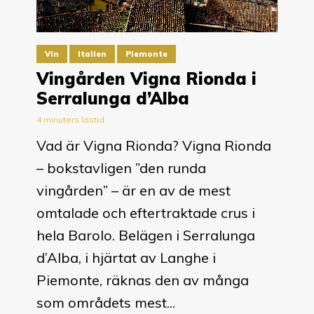
Vin
Italien
Piemonte
Vingården Vigna Rionda i
Serralunga d’Alba
4 minuters lästid
Vad är Vigna Rionda? Vigna Rionda
– bokstavligen ”den runda
vingården” – är en av de mest
omtalade och eftertraktade crus i
hela Barolo. Belägen i Serralunga
d’Alba, i hjärtat av Langhe i
Piemonte, räknas den av många
som områdets mest...