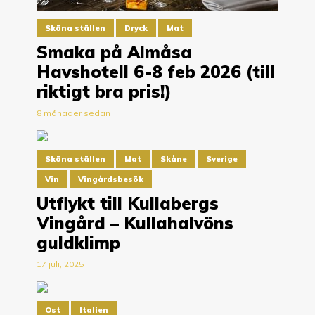
Sköna ställen
Dryck
Mat
Smaka på Almåsa
Havshotell 6-8 feb 2026 (till
riktigt bra pris!)
8 månader sedan
Sköna ställen
Mat
Skåne
Sverige
Vin
Vingårdsbesök
Utflykt till Kullabergs
Vingård – Kullahalvöns
guldklimp
17 juli, 2025
Ost
Italien