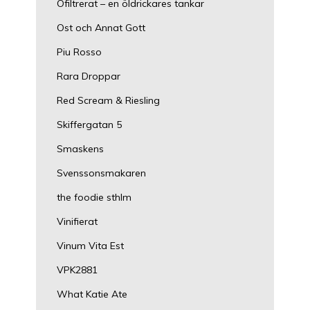
Ofiltrerat – en öldrickares tankar
Ost och Annat Gott
Piu Rosso
Rara Droppar
Red Scream & Riesling
Skiffergatan 5
Smaskens
Svenssonsmakaren
the foodie sthlm
Vinifierat
Vinum Vita Est
VPK2881
What Katie Ate