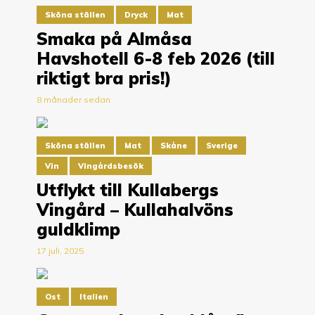
Sköna ställen
Dryck
Mat
Smaka på Almåsa
Havshotell 6-8 feb 2026 (till
riktigt bra pris!)
8 månader sedan
Sköna ställen
Mat
Skåne
Sverige
Vin
Vingårdsbesök
Utflykt till Kullabergs
Vingård – Kullahalvöns
guldklimp
17 juli, 2025
Ost
Italien