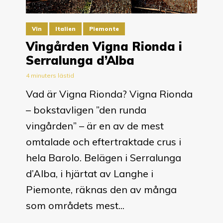
Vin
Italien
Piemonte
Vingården Vigna Rionda i
Serralunga d’Alba
4 minuters lästid
Vad är Vigna Rionda? Vigna Rionda
– bokstavligen ”den runda
vingården” – är en av de mest
omtalade och eftertraktade crus i
hela Barolo. Belägen i Serralunga
d’Alba, i hjärtat av Langhe i
Piemonte, räknas den av många
som områdets mest...