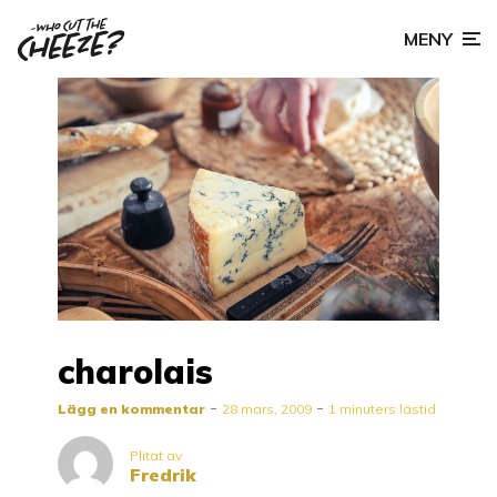
MENY
charolais
Lägg en kommentar
28 mars, 2009
1 minuters lästid
Plitat av
Fredrik