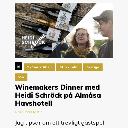
Sköna ställen
Stockholm
Sverige
Vin
Winemakers Dinner med
Heidi Schröck på Almåsa
Havshotell
6 minuters lästid
Jag tipsar om ett trevligt gästspel