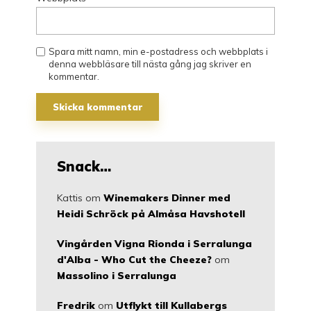
Spara mitt namn, min e-postadress och webbplats i
denna webbläsare till nästa gång jag skriver en
kommentar.
Snack…
Kattis
om
Winemakers Dinner med
Heidi Schröck på Almåsa Havshotell
Vingården Vigna Rionda i Serralunga
d'Alba - Who Cut the Cheeze?
om
Massolino i Serralunga
Fredrik
om
Utflykt till Kullabergs