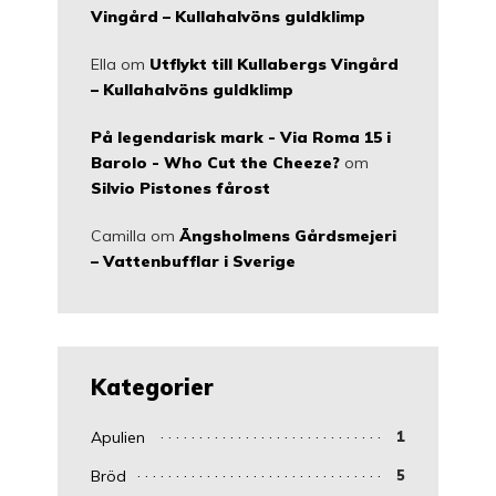
Vingård – Kullahalvöns guldklimp
Ella
om
Utflykt till Kullabergs Vingård
– Kullahalvöns guldklimp
På legendarisk mark - Via Roma 15 i
Barolo - Who Cut the Cheeze?
om
Silvio Pistones fårost
Camilla
om
Ängsholmens Gårdsmejeri
– Vattenbufflar i Sverige
Kategorier
Apulien
1
Bröd
5