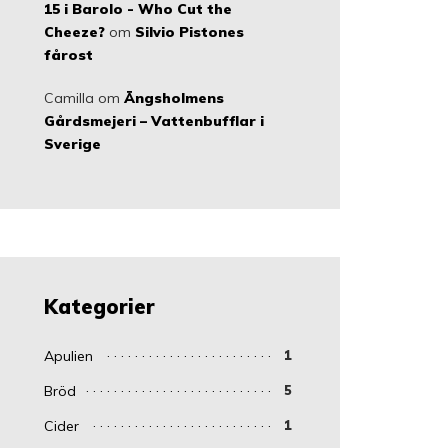
15 i Barolo - Who Cut the
Cheeze?
om
Silvio Pistones
fårost
Camilla
om
Ängsholmens
Gårdsmejeri – Vattenbufflar i
Sverige
Kategorier
Apulien
1
Bröd
5
Cider
1