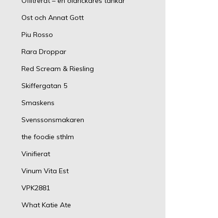
Ofiltrerat – en öldrickares tankar
Ost och Annat Gott
Piu Rosso
Rara Droppar
Red Scream & Riesling
Skiffergatan 5
Smaskens
Svenssonsmakaren
the foodie sthlm
Vinifierat
Vinum Vita Est
VPK2881
What Katie Ate