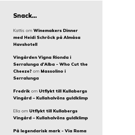
Snack…
Kattis
om
Winemakers Dinner
med Heidi Schröck på Almåsa
Havshotell
Vingården Vigna Rionda i
Serralunga d'Alba - Who Cut the
Cheeze?
om
Massolino i
Serralunga
Fredrik
om
Utflykt till Kullabergs
Vingård – Kullahalvöns guldklimp
Ella
om
Utflykt till Kullabergs
Vingård – Kullahalvöns guldklimp
På legendarisk mark - Via Roma