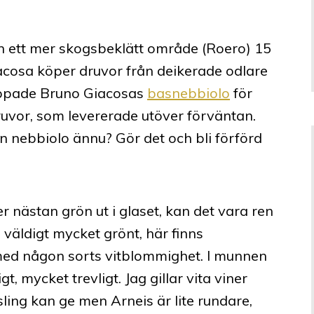
 ett mer skogsbeklätt område (Roero) 15
cosa köper druvor från deikerade odlare
Poppade Bruno Giacosas
basnebbiolo
för
uvor, som levererade utöver förväntan.
an nebbiolo ännu? Gör det och bli förförd
 nästan grön ut i glaset, kan det vara ren
all väldigt mycket grönt, här finns
med någon sorts vitblommighet. I munnen
gt, mycket trevligt. Jag gillar vita viner
esling kan ge men Arneis är lite rundare,