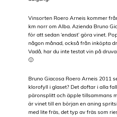
Vinsorten Roero Arneis kommer från
km norr om Alba. Azienda Bruno Gia
för att sedan ‘endast’ göra vinet. 
någon månad, också från inköpta dr
Vadå, har du inte testat vin på druv
🙂
Bruno Giacosa Roero Arneis 2011 ser
klorofyll i glaset? Det doftar i alla f
päronsplitt och äpple tillsammans 
är vinet till en början en aning spritsi
med lite fräs, det typ av fräs som ri