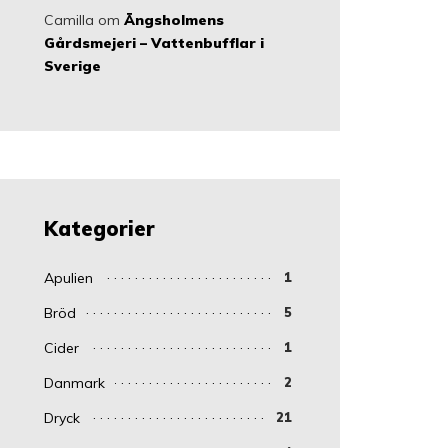
Camilla
om
Ängsholmens
Gårdsmejeri – Vattenbufflar i
Sverige
Kategorier
Apulien
1
Bröd
5
Cider
1
Danmark
2
Dryck
21