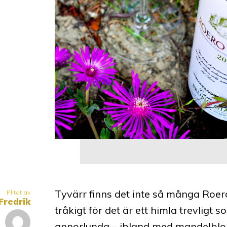
Tyvärr finns det inte så många Roero
Plitat av
Fredrik
tråkigt för det är ett himla trevligt 
annorlunda – ibland med mandelbloms