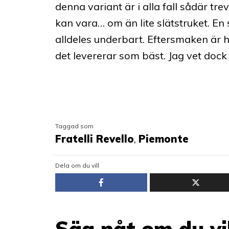
denna variant är i alla fall sådär tre
kan vara… om än lite slätstruket. En 
alldeles underbart. Eftersmaken är hy
det levererar som bäst. Jag vet dock i
Taggad som
Fratelli Revello
,
Piemonte
Dela om du vill
Säg nåt om du vil