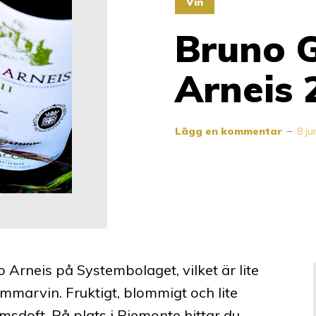
Vin
Bruno 
Arneis 
Lägg en kommentar
8 ju
 Arneis på Systembolaget, vilket är lite
sommarvin. Fruktigt, blommigt och lite
doft. På plats i Piemonte hittar du