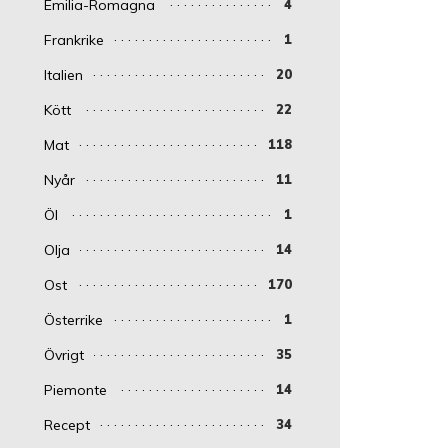
Emilia-Romagna
4
Frankrike
1
Italien
20
Kött
22
Mat
118
Nyår
11
Öl
1
Olja
14
Ost
170
Österrike
1
Övrigt
35
Piemonte
14
Recept
34