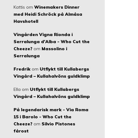
Kattis
om
Winemakers Dinner
med Heidi Schröck på Almåsa
Havshotell
Vingården Vigna Rionda i
Serralunga d'Alba - Who Cut the
Cheeze?
om
Massolino i
Serralunga
Fredrik
om
Utflykt till Kullabergs
Vingård – Kullahalvöns guldklimp
Ella
om
Utflykt till Kullabergs
Vingård – Kullahalvöns guldklimp
På legendarisk mark - Via Roma
15 i Barolo - Who Cut the
Cheeze?
om
Silvio Pistones
fårost