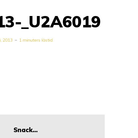
13-_U2A6019
li, 2013
1 minuters lästid
Snack…