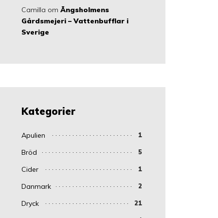
Camilla
om
Ängsholmens
Gårdsmejeri – Vattenbufflar i
Sverige
Kategorier
Apulien
1
Bröd
5
Cider
1
Danmark
2
Dryck
21