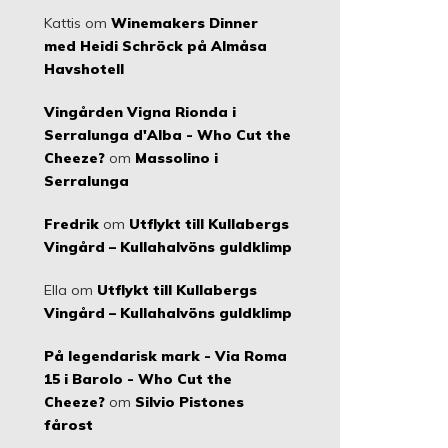
Kattis
om
Winemakers Dinner
med Heidi Schröck på Almåsa
Havshotell
Vingården Vigna Rionda i
Serralunga d'Alba - Who Cut the
Cheeze?
om
Massolino i
Serralunga
Fredrik
om
Utflykt till Kullabergs
Vingård – Kullahalvöns guldklimp
Ella
om
Utflykt till Kullabergs
Vingård – Kullahalvöns guldklimp
På legendarisk mark - Via Roma
15 i Barolo - Who Cut the
Cheeze?
om
Silvio Pistones
fårost