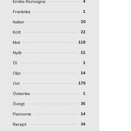
Emilia-Romagna
4
Frankrike
1
Italien
20
Kött
22
Mat
118
Nyår
11
Öl
1
Olja
14
Ost
170
Österrike
1
Övrigt
35
Piemonte
14
Recept
34