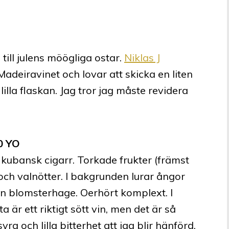
 till julens möögliga ostar.
Niklas J
adeiravinet och lovar att skicka en liten
lla flaskan. Jag tror jag måste revidera
0 YO
 kubansk cigarr. Torkade frukter (främst
ch valnötter. I bakgrunden lurar ångor
 en blomsterhage. Oerhört komplext. I
a är ett riktigt sött vin, men det är så
ra och lilla bitterhet att jag blir hänförd.