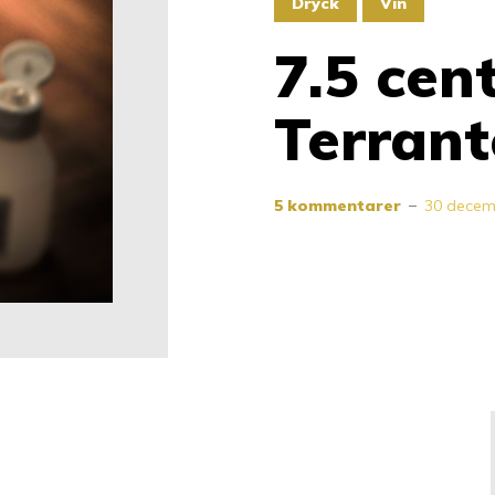
Dryck
Vin
7.5 cent
Terran
5 kommentarer
30 decem