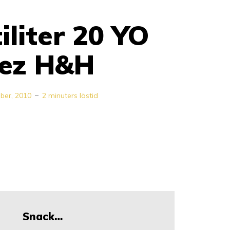
iliter 20 YO
tez H&H
ber, 2010
2 minuters lästid
Snack…