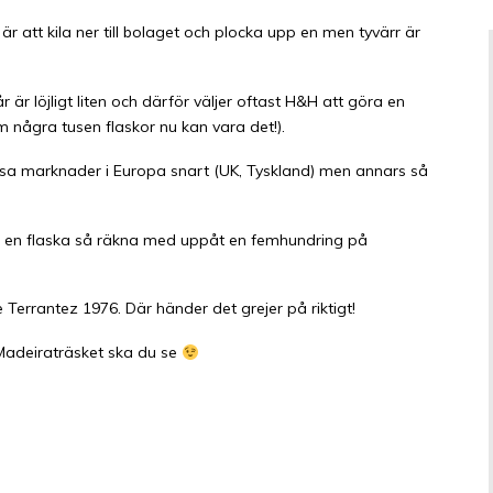
r att kila ner till bolaget och plocka upp en men tyvärr är
r löjligt liten och därför väljer oftast H&H att göra en
(om några tusen flaskor nu kan vara det!).
ssa marknader i Europa snart (UK, Tyskland) men annars så
r en flaska så räkna med uppåt en femhundring på
errantez 1976. Där händer det grejer på riktigt!
i Madeiraträsket ska du se