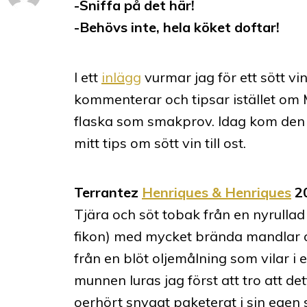
-Sniffa på det här!
-Behövs inte, hela köket doftar!
I ett
inlägg
vurmar jag för ett sött vin
kommenterar och tipsar istället om M
flaska som smakprov. Idag kom den li
mitt tips om sött vin till ost.
Terrantez
Henriques & Henriques
2
Tjära och söt tobak från en nyrullad
fikon) med mycket brända mandlar o
från en blöt oljemålning som vilar i
munnen luras jag först att tro att dett
oerhört snyggt paketerat i sin egen sy