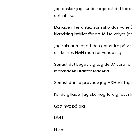
Jag önskar jag kunde säga att det bara ä
det inte så.
Mängden Terrantez som skördas varje år ä
blandning istället för att få lite volym 
Jag räknar med att den gör entré på vi
är det hos H&H man får vända sig.
Senast det begav sig tog de 37 euro fö
marknaden utanför Madeira.
Senast där så provade jag H&H Vintage T
Kul du gillade. Jag ska nog få dig fast 
Gott nytt på dig!
MVH
Niklas