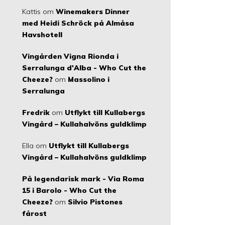
Kattis
om
Winemakers Dinner
med Heidi Schröck på Almåsa
Havshotell
Vingården Vigna Rionda i
Serralunga d'Alba - Who Cut the
Cheeze?
om
Massolino i
Serralunga
Fredrik
om
Utflykt till Kullabergs
Vingård – Kullahalvöns guldklimp
Ella
om
Utflykt till Kullabergs
Vingård – Kullahalvöns guldklimp
På legendarisk mark - Via Roma
15 i Barolo - Who Cut the
Cheeze?
om
Silvio Pistones
fårost