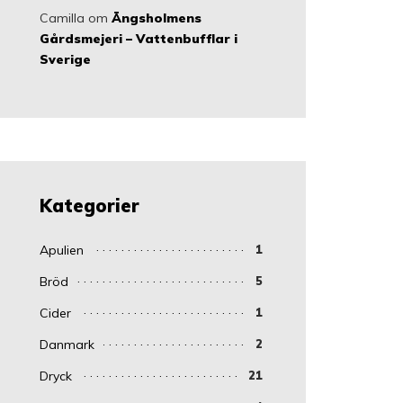
Camilla
om
Ängsholmens
Gårdsmejeri – Vattenbufflar i
Sverige
Kategorier
Apulien
1
Bröd
5
Cider
1
Danmark
2
Dryck
21