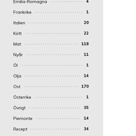
Emilia-Romagna
4
Frankrike
1
Italien
20
Kött
22
Mat
118
Nyår
11
Öl
1
Olja
14
Ost
170
Österrike
1
Övrigt
35
Piemonte
14
Recept
34