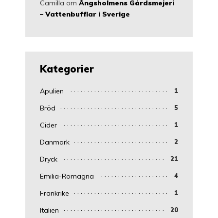
Camilla
om
Ängsholmens Gårdsmejeri
– Vattenbufflar i Sverige
Kategorier
Apulien
1
Bröd
5
Cider
1
Danmark
2
Dryck
21
Emilia-Romagna
4
Frankrike
1
Italien
20