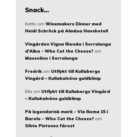
Snack…
Kattis
om
Winemakers Dinner med
Heidi Schröck på Almåsa Havshotell
Vingården Vigna Rionda i Serralunga
d'Alba - Who Cut the Cheeze?
om
Massolino i Serralunga
Fredrik
om
Utflykt till Kullabergs
Vingård – Kullahalvöns guldklimp
Ella
om
Utflykt till Kullabergs Vingård
– Kullahalvöns guldklimp
På legendarisk mark - Via Roma 15 i
Barolo - Who Cut the Cheeze?
om
Silvio Pistones fårost