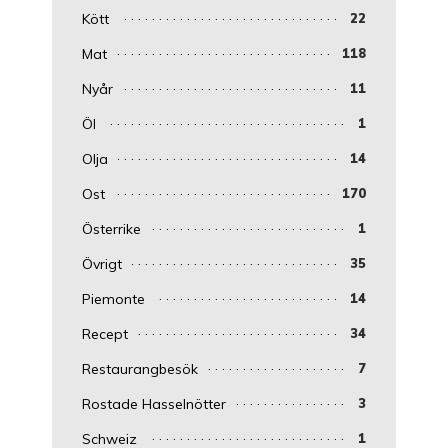
Kött
22
Mat
118
Nyår
11
Öl
1
Olja
14
Ost
170
Österrike
1
Övrigt
35
Piemonte
14
Recept
34
Restaurangbesök
7
Rostade Hasselnötter
3
Schweiz
1