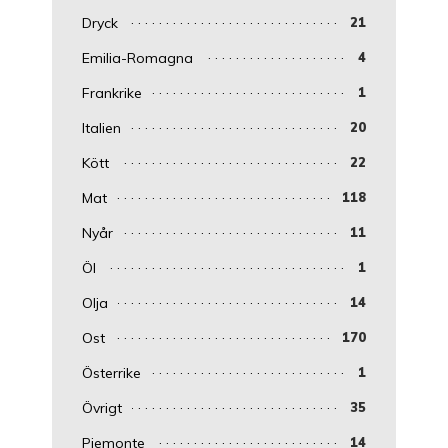
Dryck
21
Emilia-Romagna
4
Frankrike
1
Italien
20
Kött
22
Mat
118
Nyår
11
Öl
1
Olja
14
Ost
170
Österrike
1
Övrigt
35
Piemonte
14