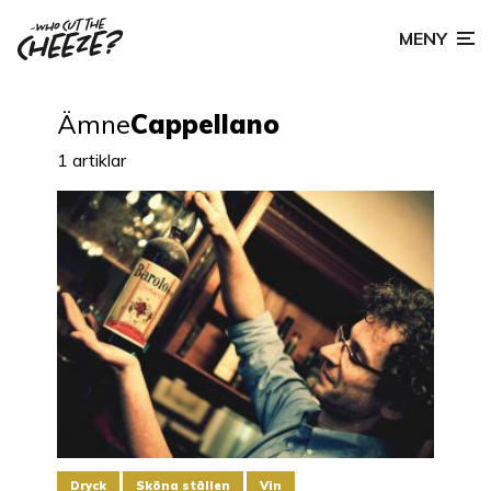
MENY
Ämne
Cappellano
1 artiklar
Dryck
Sköna ställen
Vin