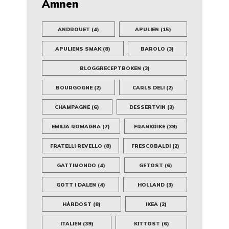
Ämnen
ANDROUET
(4)
APULIEN
(15)
APULIENS SMAK
(8)
BAROLO
(3)
BLOGGRECEPTBOKEN
(3)
BOURGOGNE
(2)
CARLS DELI
(2)
CHAMPAGNE
(6)
DESSERTVIN
(3)
EMILIA ROMAGNA
(7)
FRANKRIKE
(39)
FRATELLI REVELLO
(8)
FRESCOBALDI
(2)
GATTIMONDO
(4)
GETOST
(6)
GOTT I DALEN
(4)
HOLLAND
(3)
HÅRDOST
(8)
IKEA
(2)
ITALIEN
(39)
KITTOST
(6)