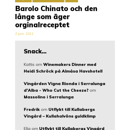
Barolo Chinato och den
långe som äger
orginalreceptet
2 juni, 2011
Snack…
Kattis
om
Winemakers Dinner med
Heidi Schröck på Almåsa Havshotell
Vingården Vigna Rionda i Serralunga
d'Alba - Who Cut the Cheeze?
om
Massolino i Serralunga
Fredrik
om
Utflykt till Kullabergs
Vingård – Kullahalvöns guldklimp
Ella
om
Utflykt till Kullabergs Vingård