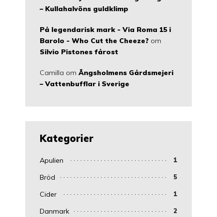
– Kullahalvöns guldklimp
På legendarisk mark - Via Roma 15 i
Barolo - Who Cut the Cheeze?
om
Silvio Pistones fårost
Camilla
om
Ängsholmens Gårdsmejeri
– Vattenbufflar i Sverige
Kategorier
Apulien
1
Bröd
5
Cider
1
Danmark
2