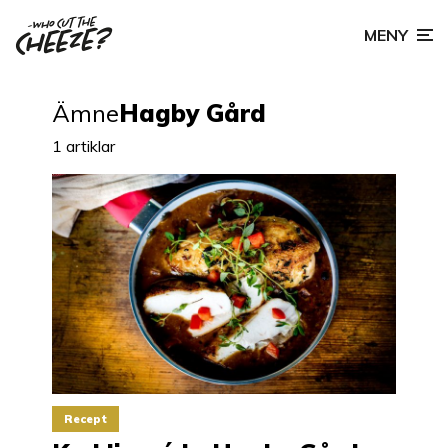
MENY
Ämne
Hagby Gård
1 artiklar
Recept