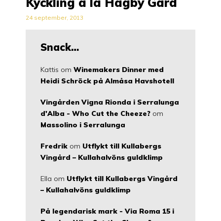
Kyckling á la Hagby Gård
24 september, 2013
Snack…
Kattis
om
Winemakers Dinner med
Heidi Schröck på Almåsa Havshotell
Vingården Vigna Rionda i Serralunga
d'Alba - Who Cut the Cheeze?
om
Massolino i Serralunga
Fredrik
om
Utflykt till Kullabergs
Vingård – Kullahalvöns guldklimp
Ella
om
Utflykt till Kullabergs Vingård
– Kullahalvöns guldklimp
På legendarisk mark - Via Roma 15 i