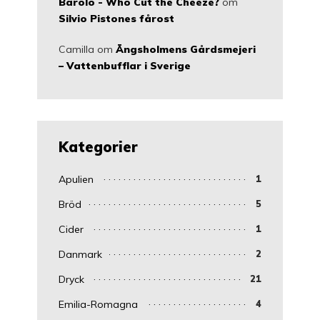
Barolo - Who Cut the Cheeze?
om
Silvio Pistones fårost
Camilla
om
Ängsholmens Gårdsmejeri
– Vattenbufflar i Sverige
Kategorier
Apulien
1
Bröd
5
Cider
1
Danmark
2
Dryck
21
Emilia-Romagna
4