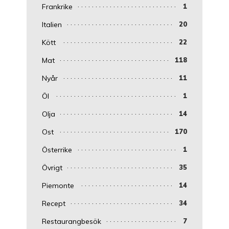
Frankrike
1
Italien
20
Kött
22
Mat
118
Nyår
11
Öl
1
Olja
14
Ost
170
Österrike
1
Övrigt
35
Piemonte
14
Recept
34
Restaurangbesök
7