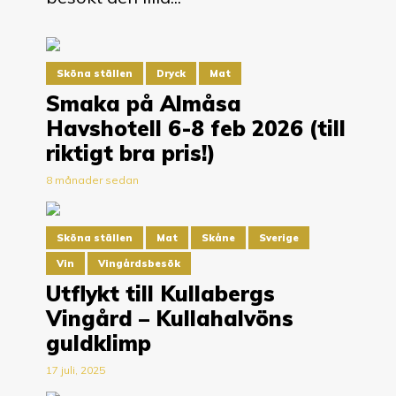
Sköna ställen
Dryck
Mat
Smaka på Almåsa
Havshotell 6-8 feb 2026 (till
riktigt bra pris!)
8 månader sedan
Sköna ställen
Mat
Skåne
Sverige
Vin
Vingårdsbesök
Utflykt till Kullabergs
Vingård – Kullahalvöns
guldklimp
17 juli, 2025