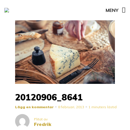
MENY
20120906_8641
Lägg en kommentar
8 februari, 2013
1 minuters lästid
Plitat av
Fredrik