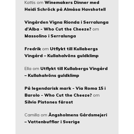
Kattis
om
Winemakers Dinner med
Heidi Schröck på Almåsa Havshotell
Vingården Vigna Rionda i Serralunga
d'Alba - Who Cut the Cheeze?
om
Massolino i Serralunga
Fredrik
om
Utflykt till Kullabergs
Vingård – Kullahalvöns guldklimp
Ella
om
Utflykt till Kullabergs Vingård
– Kullahalvöns guldklimp
På legendarisk mark - Via Roma 15 i
Barolo - Who Cut the Cheeze?
om
Silvio Pistones fårost
Camilla
om
Ängsholmens Gårdsmejeri
– Vattenbufflar i Sverige