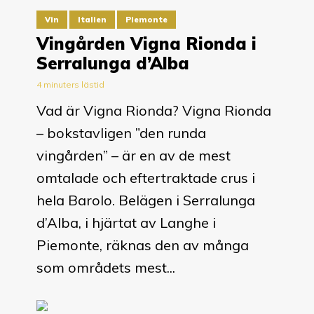
Vin
Italien
Piemonte
Vingården Vigna Rionda i
Serralunga d’Alba
4 minuters lästid
Vad är Vigna Rionda? Vigna Rionda
– bokstavligen ”den runda
vingården” – är en av de mest
omtalade och eftertraktade crus i
hela Barolo. Belägen i Serralunga
d’Alba, i hjärtat av Langhe i
Piemonte, räknas den av många
som områdets mest...