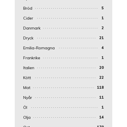
Bröd
5
Cider
1
Danmark
2
Dryck
21
Emilia-Romagna
4
Frankrike
1
Italien
20
Kött
22
Mat
118
Nyår
11
Öl
1
Olja
14
170