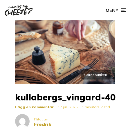
MENY
Gårdsbutiken
kullabergs_vingard-40
Lägg en kommentar
17 juli, 2025
1 minuters lästid
Plitat av
Fredrik