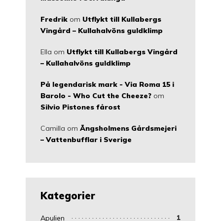
Fredrik
om
Utflykt till Kullabergs
Vingård – Kullahalvöns guldklimp
Ella
om
Utflykt till Kullabergs Vingård
– Kullahalvöns guldklimp
På legendarisk mark - Via Roma 15 i
Barolo - Who Cut the Cheeze?
om
Silvio Pistones fårost
Camilla
om
Ängsholmens Gårdsmejeri
– Vattenbufflar i Sverige
Kategorier
Apulien
1