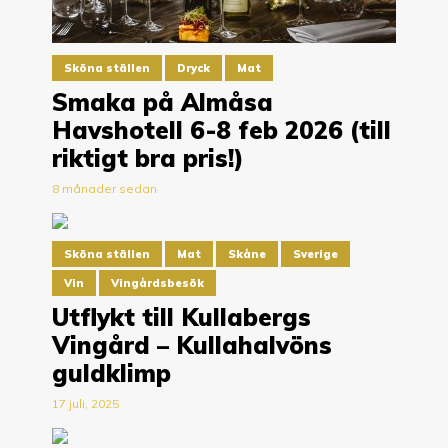
Sköna ställen
Dryck
Mat
Smaka på Almåsa
Havshotell 6-8 feb 2026 (till
riktigt bra pris!)
8 månader sedan
Sköna ställen
Mat
Skåne
Sverige
Vin
Vingårdsbesök
Utflykt till Kullabergs
Vingård – Kullahalvöns
guldklimp
17 juli, 2025