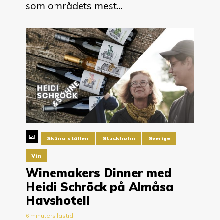
som områdets mest...
Sköna ställen
Stockholm
Sverige
Vin
Winemakers Dinner med
Heidi Schröck på Almåsa
Havshotell
6 minuters lästid