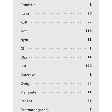
Frankrike
1
Italien
20
Kött
22
Mat
118
Nyår
11
Öl
1
Olja
14
Ost
170
Österrike
1
Övrigt
35
Piemonte
14
Recept
34
Restaurangbesök
7