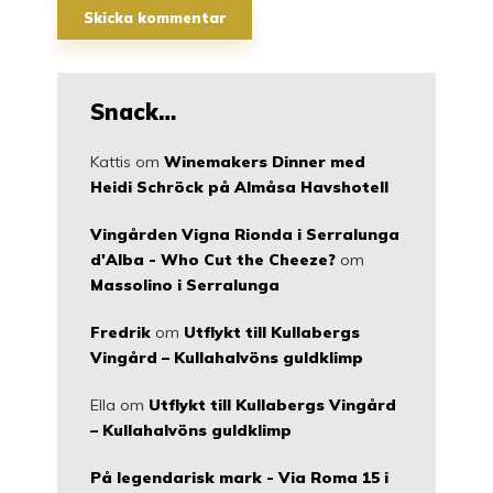
Snack…
Kattis
om
Winemakers Dinner med
Heidi Schröck på Almåsa Havshotell
Vingården Vigna Rionda i Serralunga
d'Alba - Who Cut the Cheeze?
om
Massolino i Serralunga
Fredrik
om
Utflykt till Kullabergs
Vingård – Kullahalvöns guldklimp
Ella
om
Utflykt till Kullabergs Vingård
– Kullahalvöns guldklimp
På legendarisk mark - Via Roma 15 i