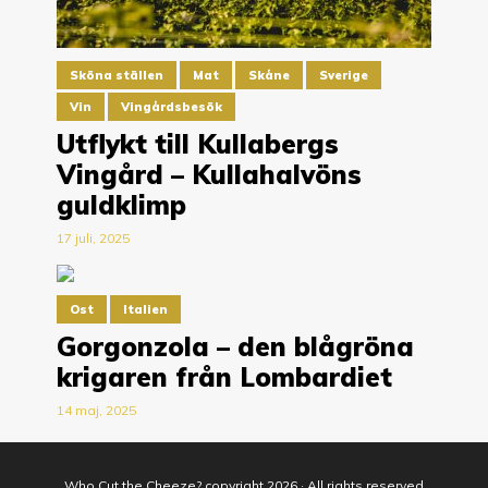
Sköna ställen
Mat
Skåne
Sverige
Vin
Vingårdsbesök
Utflykt till Kullabergs
Vingård – Kullahalvöns
guldklimp
17 juli, 2025
Ost
Italien
Gorgonzola – den blågröna
krigaren från Lombardiet
14 maj, 2025
Who Cut the Cheeze? copyright 2026 · All rights reserved