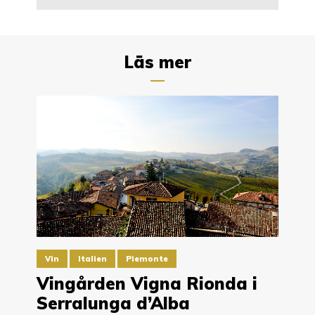
Läs mer
Vin
Italien
Piemonte
Vingården Vigna Rionda i
Serralunga d’Alba