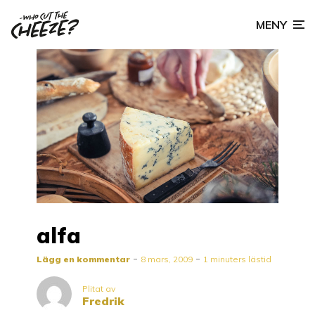
MENY
alfa
Lägg en kommentar
8 mars, 2009
1 minuters lästid
Plitat av
Fredrik