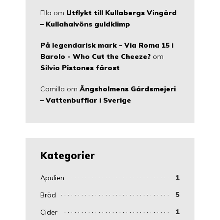
Ella
om
Utflykt till Kullabergs Vingård
– Kullahalvöns guldklimp
På legendarisk mark - Via Roma 15 i
Barolo - Who Cut the Cheeze?
om
Silvio Pistones fårost
Camilla
om
Ängsholmens Gårdsmejeri
– Vattenbufflar i Sverige
Kategorier
Apulien
1
Bröd
5
Cider
1