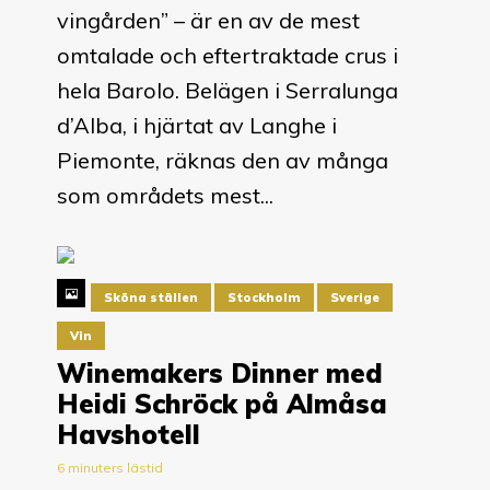
vingården” – är en av de mest
omtalade och eftertraktade crus i
hela Barolo. Belägen i Serralunga
d’Alba, i hjärtat av Langhe i
Piemonte, räknas den av många
som områdets mest...
Sköna ställen
Stockholm
Sverige
Vin
Winemakers Dinner med
Heidi Schröck på Almåsa
Havshotell
6 minuters lästid