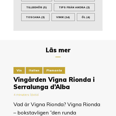
TILLBEHÖR
(5)
TIPS FRÅN ANDRA
(2)
TOSCANA
(3)
VINIK
(14)
ÖL
(4)
Läs mer
Vin
Italien
Piemonte
Vingården Vigna Rionda i
Serralunga d’Alba
4 minuters lästid
Vad är Vigna Rionda? Vigna Rionda
– bokstavligen ”den runda