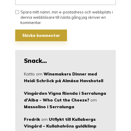
Spara mitt namn, min e-postadress och webbplats i
denna webbläsare till nästa gång jag skriver en
kommentar.
Snack…
Kattis
om
Winemakers Dinner med
Heidi Schröck på Almåsa Havshotell
Vingården Vigna Rionda i Serralunga
d'Alba - Who Cut the Cheeze?
om
Massolino i Serralunga
Fredrik
om
Utflykt till Kullabergs
Vingård – Kullahalvöns guldklimp