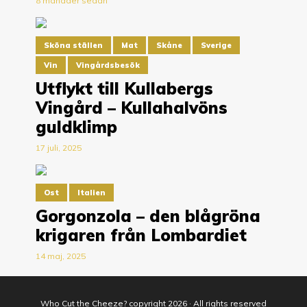
8 månader sedan
Sköna ställen
Mat
Skåne
Sverige
Vin
Vingårdsbesök
Utflykt till Kullabergs
Vingård – Kullahalvöns
guldklimp
17 juli, 2025
Ost
Italien
Gorgonzola – den blågröna
krigaren från Lombardiet
14 maj, 2025
Who Cut the Cheeze? copyright 2026 · All rights reserved