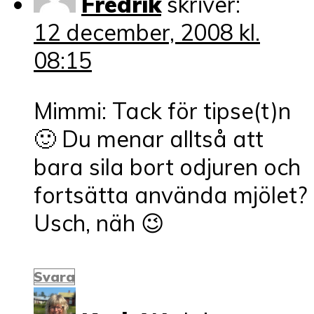
Fredrik
skriver:
12 december, 2008 kl.
08:15
Mimmi: Tack för tipse(t)n
🙂 Du menar alltså att
bara sila bort odjuren och
fortsätta använda mjölet?
Usch, näh 😉
Svara