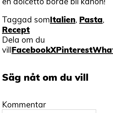
en dolcetto borde bli kanon!
Taggad som
Italien
,
Pasta
,
Recept
Dela om du
vill
Facebook
X
Pinterest
Wha
Säg nåt om du vill
Kommentar