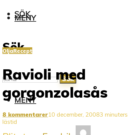
SÖK
MENY
Sök
Olja
Recept
Ravioli med
Sök
gorgonzolasås
MENY
8 kommentarer
10 december, 2008
3 minuters
lästid