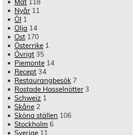
Mat
118
Nyår
11
Öl
1
Olja
14
Ost
170
Österrike
1
Övrigt
35
Piemonte
14
Recept
34
Restaurangbesök
7
Rostade Hasselnötter
3
Schweiz
1
Skåne
2
Sköna ställen
106
Stockholm
6
Sverige
11