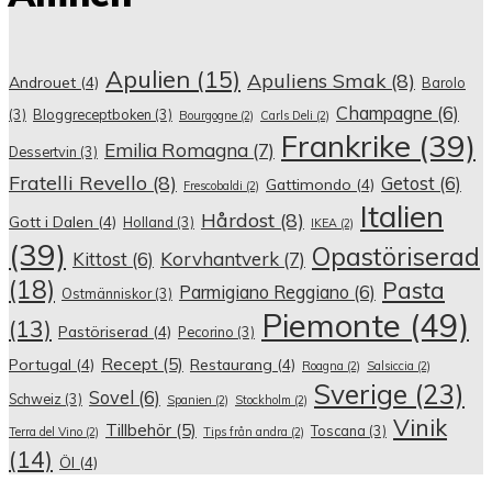
Apulien
(15)
Apuliens Smak
(8)
Androuet
(4)
Barolo
Champagne
(6)
(3)
Bloggreceptboken
(3)
Bourgogne
(2)
Carls Deli
(2)
Frankrike
(39)
Emilia Romagna
(7)
Dessertvin
(3)
Fratelli Revello
(8)
Getost
(6)
Gattimondo
(4)
Frescobaldi
(2)
Italien
Hårdost
(8)
Gott i Dalen
(4)
Holland
(3)
IKEA
(2)
(39)
Opastöriserad
Korvhantverk
(7)
Kittost
(6)
(18)
Pasta
Parmigiano Reggiano
(6)
Ostmänniskor
(3)
Piemonte
(49)
(13)
Pastöriserad
(4)
Pecorino
(3)
Recept
(5)
Portugal
(4)
Restaurang
(4)
Roagna
(2)
Salsiccia
(2)
Sverige
(23)
Sovel
(6)
Schweiz
(3)
Spanien
(2)
Stockholm
(2)
Vinik
Tillbehör
(5)
Toscana
(3)
Terra del Vino
(2)
Tips från andra
(2)
(14)
Öl
(4)