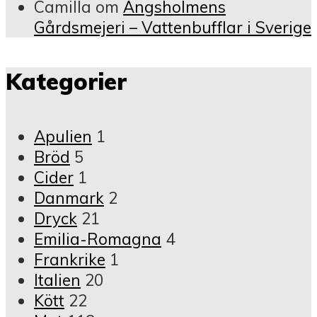
Camilla
om
Ängsholmens
Gårdsmejeri – Vattenbufflar i Sverige
Kategorier
Apulien
1
Bröd
5
Cider
1
Danmark
2
Dryck
21
Emilia-Romagna
4
Frankrike
1
Italien
20
Kött
22