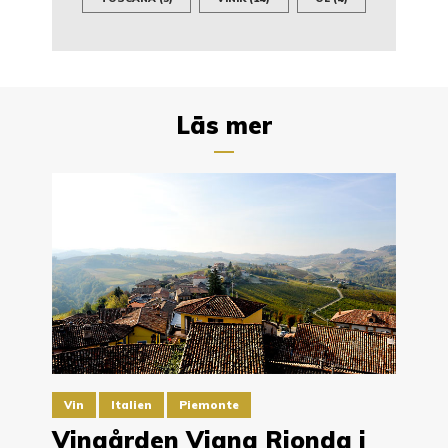
Läs mer
Vin
Italien
Piemonte
Vingården Vigna Rionda i