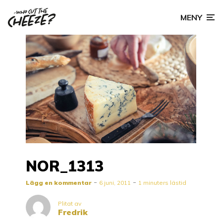
MENY
NOR_1313
Lägg en kommentar
6 juni, 2011
1 minuters lästid
Plitat av
Fredrik