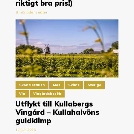
riktigt bra pris!)
8 månader sedan
Sköna ställen
Mat
Skåne
Sverige
Vin
Vingårdsbesök
Utflykt till Kullabergs
Vingård – Kullahalvöns
guldklimp
17 juli, 2025