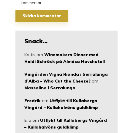
kommentar.
Snack…
Kattis
om
Winemakers Dinner med
Heidi Schröck på Almåsa Havshotell
Vingården Vigna Rionda i Serralunga
d'Alba - Who Cut the Cheeze?
om
Massolino i Serralunga
Fredrik
om
Utflykt till Kullabergs
Vingård – Kullahalvöns guldklimp
Ella
om
Utflykt till Kullabergs Vingård
– Kullahalvöns guldklimp