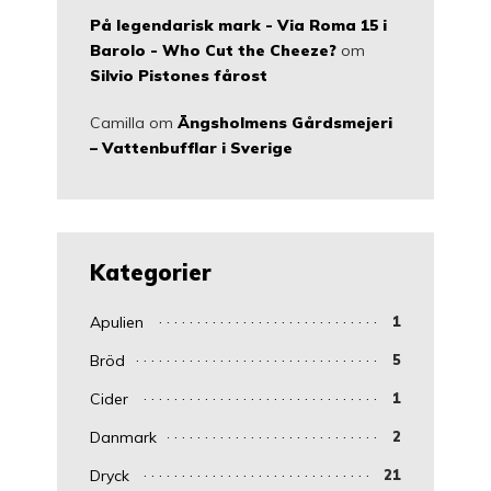
På legendarisk mark - Via Roma 15 i
Barolo - Who Cut the Cheeze?
om
Silvio Pistones fårost
Camilla
om
Ängsholmens Gårdsmejeri
– Vattenbufflar i Sverige
Kategorier
Apulien
1
Bröd
5
Cider
1
Danmark
2
Dryck
21