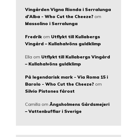
Vingården Vigna Rionda i Serralunga
d'Alba - Who Cut the Cheeze?
om
Massolino i Serralunga
Fredrik
om
Utflykt till Kullabergs
Vingård – Kullahalvöns guldklimp
Ella
om
Utflykt till Kullabergs Vingård
– Kullahalvöns guldklimp
På legendarisk mark - Via Roma 15 i
Barolo - Who Cut the Cheeze?
om
Silvio Pistones fårost
Camilla
om
Ängsholmens Gårdsmejeri
– Vattenbufflar i Sverige