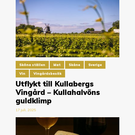
Sköna ställen
Mat
Skåne
Sverige
Vin
Vingårdsbesök
Utflykt till Kullabergs
Vingård – Kullahalvöns
guldklimp
17 juli, 2025