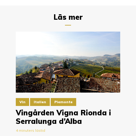
Läs mer
Vin
Italien
Piemonte
Vingården Vigna Rionda i
Serralunga d’Alba
4 minuters lästid