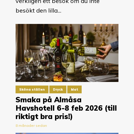
verkligen ett besök om du inte
besökt den lilla...
Sköna ställen
Dryck
Mat
Smaka på Almåsa
Havshotell 6-8 feb 2026 (till
riktigt bra pris!)
8 månader sedan