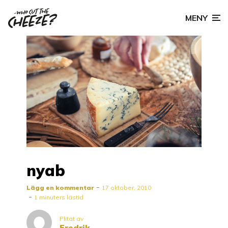
MENY
nyab
Lägg en kommentar
17 oktober, 2010
1 minuters lästid
Plitat av
Fredrik