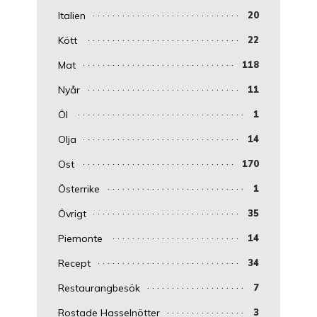
Italien
20
Kött
22
Mat
118
Nyår
11
Öl
1
Olja
14
Ost
170
Österrike
1
Övrigt
35
Piemonte
14
Recept
34
Restaurangbesök
7
Rostade Hasselnötter
3