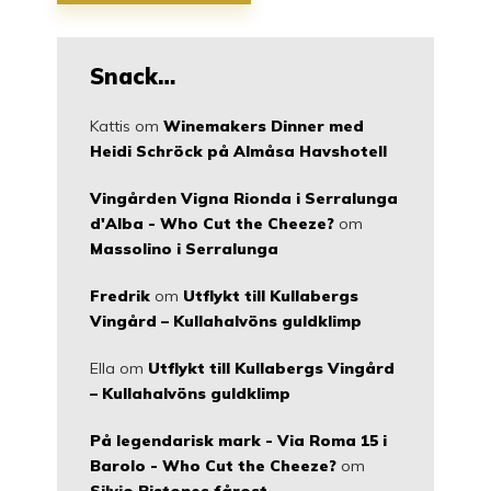
Snack…
Kattis
om
Winemakers Dinner med
Heidi Schröck på Almåsa Havshotell
Vingården Vigna Rionda i Serralunga
d'Alba - Who Cut the Cheeze?
om
Massolino i Serralunga
Fredrik
om
Utflykt till Kullabergs
Vingård – Kullahalvöns guldklimp
Ella
om
Utflykt till Kullabergs Vingård
– Kullahalvöns guldklimp
På legendarisk mark - Via Roma 15 i
Barolo - Who Cut the Cheeze?
om