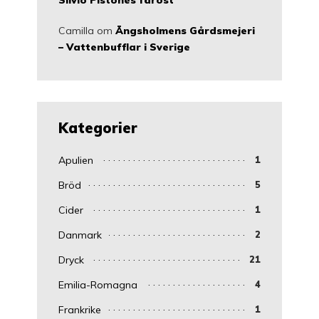
Silvio Pistones fårost
Camilla
om
Ängsholmens Gårdsmejeri
– Vattenbufflar i Sverige
Kategorier
Apulien
1
Bröd
5
Cider
1
Danmark
2
Dryck
21
Emilia-Romagna
4
Frankrike
1