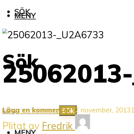
SÖK
MENY
Sök
25062013
Lägg en kommentar
22 november, 2013
1
Sök
Plitat av
Fredrik
MENY