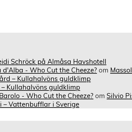
di Schröck på Almåsa Havshotell
 d'Alba - Who Cut the Cheeze?
om
Massol
ngård – Kullahalvöns guldklimp
d – Kullahalvöns guldklimp
 Barolo - Who Cut the Cheeze?
om
Silvio P
– Vattenbufflar i Sverige