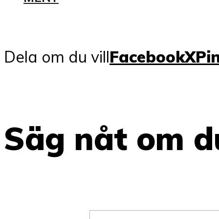
Dela om du vill
Facebook
X
Pi
Säg nåt om du