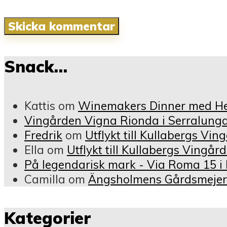
Snack…
Kattis
om
Winemakers Dinner med Hei
Vingården Vigna Rionda i Serralunga
Fredrik
om
Utflykt till Kullabergs Vi
Ella
om
Utflykt till Kullabergs Vingår
På legendarisk mark - Via Roma 15 i
Camilla
om
Ängsholmens Gårdsmejeri 
Kategorier