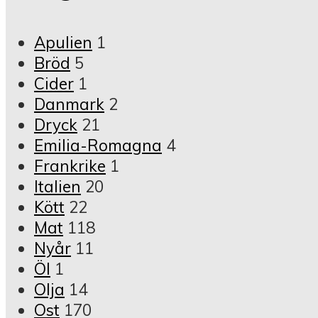
Apulien
1
Bröd
5
Cider
1
Danmark
2
Dryck
21
Emilia-Romagna
4
Frankrike
1
Italien
20
Kött
22
Mat
118
Nyår
11
Öl
1
Olja
14
Ost
170