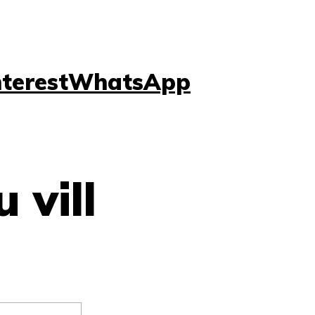
nterest
WhatsApp
 vill