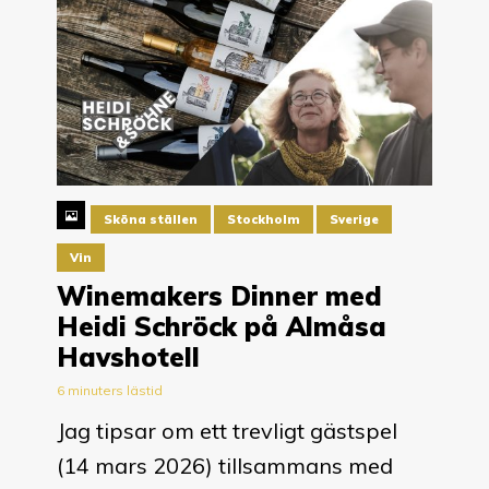
Sköna ställen
Stockholm
Sverige
Vin
Winemakers Dinner med
Heidi Schröck på Almåsa
Havshotell
6 minuters lästid
Jag tipsar om ett trevligt gästspel
(14 mars 2026) tillsammans med