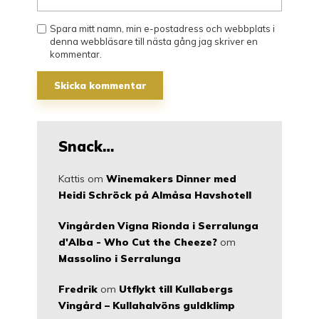
Spara mitt namn, min e-postadress och webbplats i
denna webbläsare till nästa gång jag skriver en
kommentar.
Snack…
Kattis
om
Winemakers Dinner med
Heidi Schröck på Almåsa Havshotell
Vingården Vigna Rionda i Serralunga
d'Alba - Who Cut the Cheeze?
om
Massolino i Serralunga
Fredrik
om
Utflykt till Kullabergs
Vingård – Kullahalvöns guldklimp