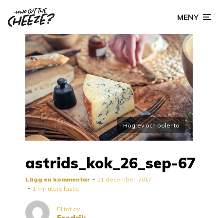
MENY
Högrev och polenta
astrids_kok_26_sep-67
Lägg en kommentar
21 december, 2017
1 minuters lästid
Plitat av
Fredrik