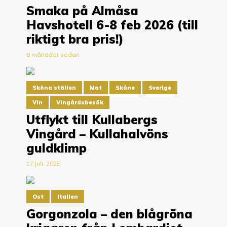
Smaka på Almåsa
Havshotell 6-8 feb 2026 (till
riktigt bra pris!)
8 månader sedan
Sköna ställen
Mat
Skåne
Sverige
Vin
Vingårdsbesök
Utflykt till Kullabergs
Vingård – Kullahalvöns
guldklimp
17 juli, 2025
Ost
Italien
Gorgonzola – den blågröna