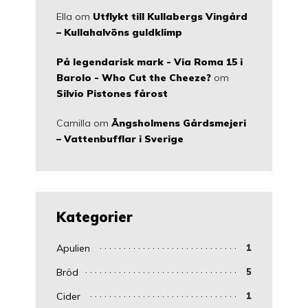
Ella
om
Utflykt till Kullabergs Vingård
– Kullahalvöns guldklimp
På legendarisk mark - Via Roma 15 i
Barolo - Who Cut the Cheeze?
om
Silvio Pistones fårost
Camilla
om
Ängsholmens Gårdsmejeri
– Vattenbufflar i Sverige
Kategorier
Apulien
1
Bröd
5
Cider
1