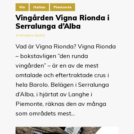
Vin
Italien
Piemonte
Vingården Vigna Rionda i
Serralunga d’Alba
4 minuters lästid
Vad är Vigna Rionda? Vigna Rionda
– bokstavligen ”den runda
vingården” – är en av de mest
omtalade och eftertraktade crus i
hela Barolo. Belägen i Serralunga
d’Alba, i hjärtat av Langhe i
Piemonte, räknas den av många
som områdets mest...