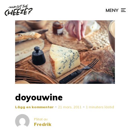
MENY
doyouwine
Lägg en kommentar
21 mars, 2011
1 minuters lästid
Plitat av
Fredrik