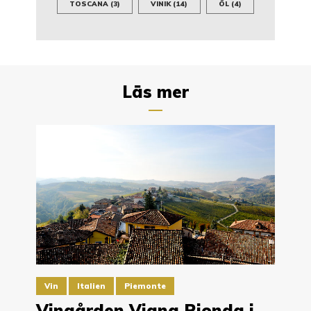
TOSCANA
(3)
VINIK
(14)
ÖL
(4)
Läs mer
Vin
Italien
Piemonte
Vingården Vigna Rionda i