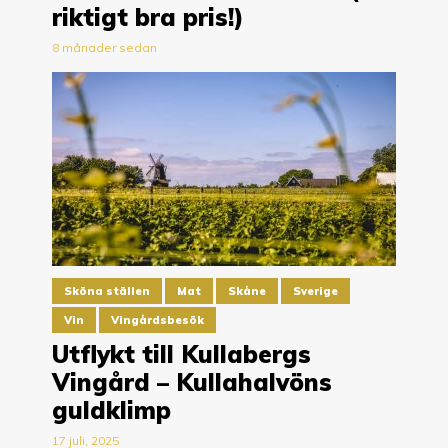
riktigt bra pris!)
8 månader sedan
Sköna ställen
Mat
Skåne
Sverige
Vin
Vingårdsbesök
Utflykt till Kullabergs
Vingård – Kullahalvöns
guldklimp
17 juli, 2025