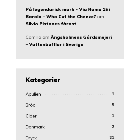
På legendarisk mark - Via Roma 15 i
Barolo - Who Cut the Cheeze?
om
Silvio Pistones fårost
Camilla
om
Ängsholmens Gårdsmejeri
– Vattenbufflar i Sverige
Kategorier
Apulien
1
Bröd
5
Cider
1
Danmark
2
Dryck
21