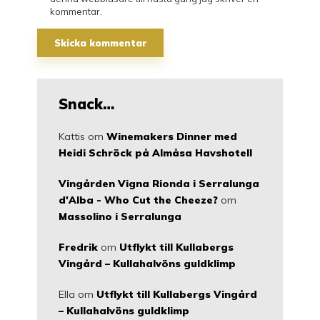
kommentar.
Snack…
Kattis
om
Winemakers Dinner med
Heidi Schröck på Almåsa Havshotell
Vingården Vigna Rionda i Serralunga
d'Alba - Who Cut the Cheeze?
om
Massolino i Serralunga
Fredrik
om
Utflykt till Kullabergs
Vingård – Kullahalvöns guldklimp
Ella
om
Utflykt till Kullabergs Vingård
– Kullahalvöns guldklimp