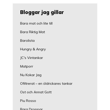
Bloggar jag gillar
Bara mat och lite till
Bara Riktig Mat
Barolista
Hungry & Angry
JC's Vintankar
Matporr
Nu Kokar Jag
Ofiltrerat – en öldrickares tankar
Ost och Annat Gott
Piu Rosso
Rara Droppar