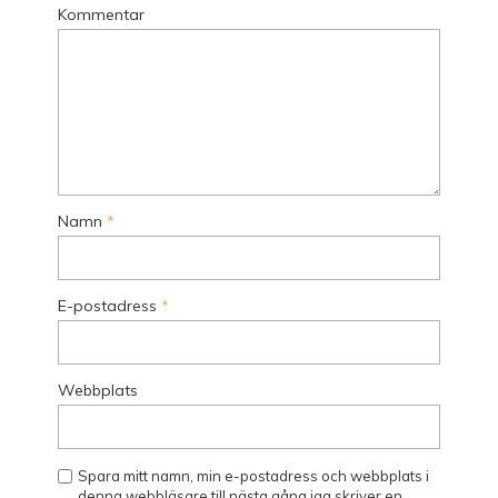
Kommentar
Namn
*
E-postadress
*
Webbplats
Spara mitt namn, min e-postadress och webbplats i
denna webbläsare till nästa gång jag skriver en