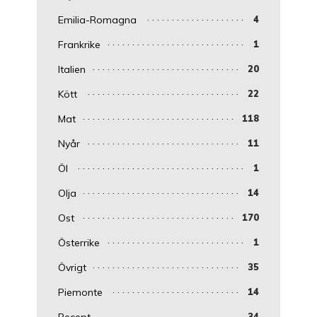
Emilia-Romagna
4
Frankrike
1
Italien
20
Kött
22
Mat
118
Nyår
11
Öl
1
Olja
14
Ost
170
Österrike
1
Övrigt
35
Piemonte
14
Recept
34